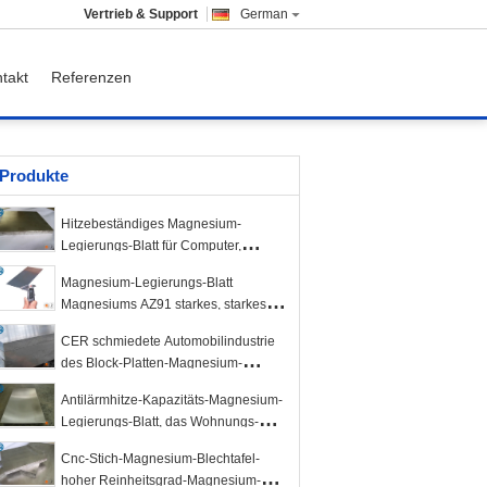
Vertrieb & Support
German
takt
Referenzen
Produkte
Hitzebeständiges Magnesium-
Legierungs-Blatt für Computer,
Kommunikation,
Magnesium-Legierungs-Blatt
Unterhaltungselektronik
Magnesiums AZ91 starkes, starkes
Magnesiumblatt des AZ31B-
CER schmiedete Automobilindustrie
Magnesium-Legierungs-Metallbrettes
des Block-Platten-Magnesium-
Legierungs-Blatt-3C
Antilärmhitze-Kapazitäts-Magnesium-
Legierungs-Blatt, das Wohnungs-
Ausrüstung abschirmt
Cnc-Stich-Magnesium-Blechtafel-
hoher Reinheitsgrad-Magnesium-