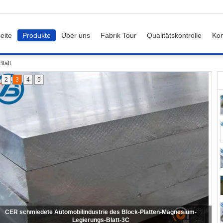
eite
Produkte
Über uns
Fabrik Tour
Qualitätskontrolle
Kon
latt
2
3
4
5
Antilärmhitze-Kapazitäts-Magnesium-Legierungs-Blatt, das Wohnungs-
Ausrüstung abschirmt