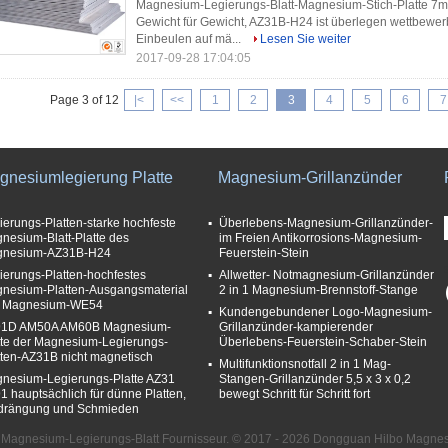
Magnesium-Legierungs-Blatt-Magnesium-Stich-Platte 
Gewicht für Gewicht, AZ31B-H24 ist überlegen wettbewer
Einbeulen auf mä...
Lesen Sie weiter
2017-09-28 17:04:05
Page 3 of 12
|<
<<
1
2
3
4
5
6
7
gnesiumlegierung Platte
Magnesium-Grillanzünder
ierungs-Platten-starke hochfeste
Überlebens-Magnesium-Grillanzünder-
nesium-Blatt-Platte des
im Freien Antikorrosions-Magnesium-
nesium-AZ31B-H24
Feuerstein-Stein
ierungs-Platten-hochfestes
Allwetter- Notmagnesium-Grillanzünder
nesium-Platten-Ausgangsmaterial
2 in 1 Magnesium-Brennstoff-Stange
 Magnesium-WE54
Kundengebundener Logo-Magnesium-
1D AM50A AM60B Magnesium-
Grillanzünder-kampierender
tte der Magnesium-Legierungs-
Überlebens-Feuerstein-Schaber-Stein
tten-AZ31B nicht magnetisch
Multifunktionsnotfall 2 in 1 Mag-
nesium-Legierungs-Platte AZ31
Stangen-Grillanzünder 5,5 x 3 x 0,2
1 hauptsächlich für dünne Platten,
bewegt Schritt für Schritt fort
drängung und Schmieden
t Magnesium-Legierungs-Blatt Fournisseur. © 2017 - 2026 Dongguan Hilbo Magnesiu