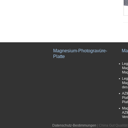
Magnesium-Photogravüre-
Ma
Platte
Leg
Mag
Mag
Leg
Mag
des
AZ9
Pla
Pla
Mag
AZ9
Ver
Datenschutz-Bestimmungen
| China Gut Qualitä