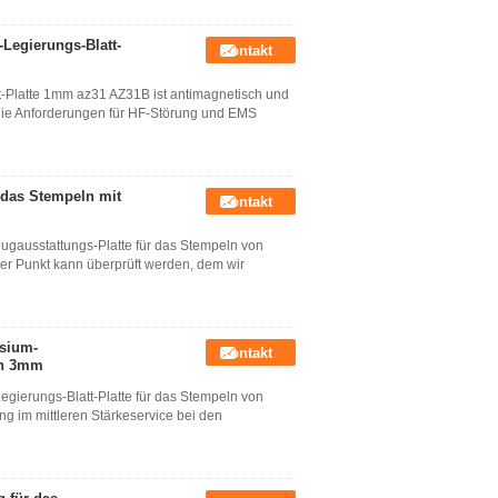
Legierungs-Blatt-
Kontakt
t-Platte 1mm az31 AZ31B ist antimagnetisch und
 die Anforderungen für HF-Störung und EMS
 das Stempeln mit
Kontakt
gausstattungs-Platte für das Stempeln von
er Punkt kann überprüft werden, dem wir
sium-
Kontakt
on 3mm
ierungs-Blatt-Platte für das Stempeln von
 im mittleren Stärkeservice bei den