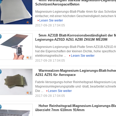
4mm verdrängten stärkste Magnesium-Legierung
Schnitzen/Aerospace/Beton
Magnesium-Legierungs-Blatt-Platte 4mm für das Schnitzen
einfacher, mit einer höchsten Geschwindigkeit zwischen Me
Lesen Sie weiter
2017-09-28 17:04:05
5mm AZ31B Blatt-Korrosionsbeständigkeit der
Legierungs-AZ91D AZ61 AZ80 ZK61M ME20M
Magnesium-Legierungs-Blatt-Platte 5mm AZ31B AZ91D
hat die Eigenschaften der kleinen Dichte, hohe spezifisch
elektromagnetische ...
Lesen Sie weiter
2017-09-28 17:04:05
Warmwalzen-Magnesium-Legierungs-Blatt-hoher
AZ61 AZ91 für Aerospace
Fabrik-Versorgungs-hoher Reinheitsgrad-Magnesium-Legi
Magnesiumlegierungsplatte und -blatt, bearbeitet schnell
Die ...
Lesen Sie weiter
2017-09-28 17:04:05
Hoher Reinheitsgrad-Magnesium-Legierungs-Bla
überzieht 7mm 610mm 914mm