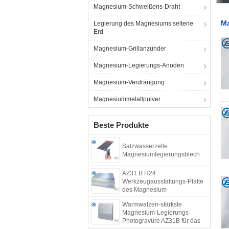
Magnesium-Schweißens-Draht
Ma
Legierung des Magnesiums seltene
Erd
Magnesium-Grillanzünder
Magnesium-Legierungs-Anoden
Magnesium-Verdrängung
Magnesiummetallpulver
Beste Produkte
Salzwasserzelle
Magnesiumlegierungsblech
AZ31 B H24
Werkzeugausstattungs-Platte
des Magnesium-
Metalllegierungs-Platten-Brett-
Warmwalzen-stärkste
ASTM B90 B
Magnesium-Legierungs-
Photogravüre AZ31B für das