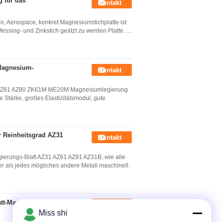
 für das
Kontakt
, Aerospace, konkret Magnesiumstichplatte ist
ssing- und Zinkstich geätzt zu werden Platte. ...
 Magnesium-
Kontakt
 AZ61 AZ80 ZK61M ME20M Magnesiumlegierung
e Stärke, großes Elastizitätsmodul, gute
 Reinheitsgrad AZ31
Kontakt
erungs-Blatt AZ31 AZ61 AZ91 AZ31B, wie alle
er als jedes mögliches andere Metall maschinell.
tt-Magnesium-Stich
Kontakt
Miss shi