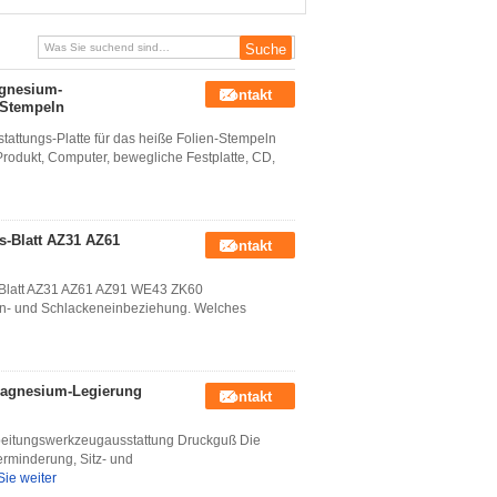
Werkzeugausstattungs-Polierplatte
agnesium-
Kontakt
-Stempeln
ungs-Platte für das heiße Folien-Stempeln
Produkt, Computer, bewegliche Festplatte, CD,
s-Blatt AZ31 AZ61
Kontakt
Blatt AZ31 AZ61 AZ91 WE43 ZK60
ren- und Schlackeneinbeziehung. Welches
Magnesium-Legierung
Kontakt
beitungswerkzeugausstattung Druckguß Die
rminderung, Sitz- und
ie weiter