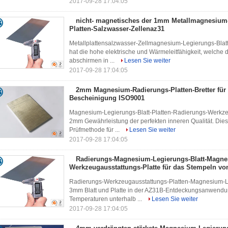
2017-09-28 17:04:05
nicht- magnetisches der 1mm Metallmagnesium-
Platten-Salzwasser-Zellenaz31
Metallplattensalzwasser-Zellmagnesium-Legierungs-Blat
hat die hohe elektrische und Wärmeleitfähigkeit, welche
abschirmen in ...
Lesen Sie weiter
2017-09-28 17:04:05
2mm Magnesium-Radierungs-Platten-Bretter für
Bescheinigung ISO9001
Magnesium-Legierungs-Blatt-Platten-Radierungs-Werkzeu
2mm Gewährleistung der perfekten inneren Qualität. Dies
Prüfmethode für ...
Lesen Sie weiter
2017-09-28 17:04:05
Radierungs-Magnesium-Legierungs-Blatt-Magne
Werkzeugausstattungs-Platte für das Stempeln v
Radierungs-Werkzeugausstattungs-Platten-Magnesium-Leg
3mm Blatt und Platte in der AZ31B-Entdeckungsanwendung
Temperaturen unterhalb ...
Lesen Sie weiter
2017-09-28 17:04:05