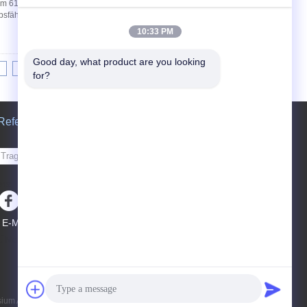
7mm 610mm 914mm Einbuchtungs-Widerstand
bsfähigen Materialien in seinem Widerstand zum
10:33 PM
Good day, what product are you looking 
8
9
10
>>
>|
for?
Referenzen
Senden Sie
sgs
E-Mail
Seitenverzeichnis
|
Mobile Seite
m Alloy Material Co.,Ltd. All Rights Reserved.