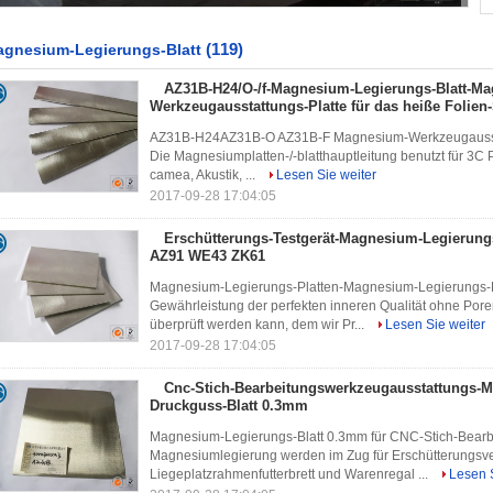
(119)
gnesium-Legierungs-Blatt
AZ31B-H24/O-/f-Magnesium-Legierungs-Blatt-M
Werkzeugausstattungs-Platte für das heiße Folien
AZ31B-H24AZ31B-O AZ31B-F Magnesium-Werkzeugausstatt
Die Magnesiumplatten-/-blatthauptleitung benutzt für 3C 
camea, Akustik, ...
Lesen Sie weiter
2017-09-28 17:04:05
Erschütterungs-Testgerät-Magnesium-Legierung
AZ91 WE43 ZK61
Magnesium-Legierungs-Platten-Magnesium-Legierungs-
Gewährleistung der perfekten inneren Qualität ohne Po
überprüft werden kann, dem wir Pr...
Lesen Sie weiter
2017-09-28 17:04:05
Cnc-Stich-Bearbeitungswerkzeugausstattungs-
Druckguss-Blatt 0.3mm
Magnesium-Legierungs-Blatt 0.3mm für CNC-Stich-Bear
Magnesiumlegierung werden im Zug für Erschütterungsve
Liegeplatzrahmenfutterbrett und Warenregal ...
Lesen S