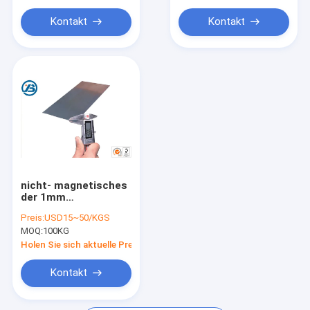
Kontakt
Kontakt
nicht- magnetisches
der 1mm
Metallmagnesium-
Preis:
USD15~50/KGS
Legierungs-Blatt-
MOQ:
100KG
Platten-Salzwasser-
Zellenaz31
Holen Sie sich aktuelle Preis
Kontakt