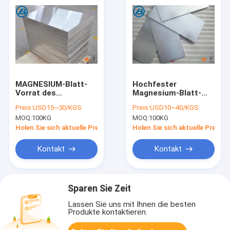
MAGNESIUM-Blatt-
Hochfester
Vorrat des
Magnesium-Blatt-
Magnesium-
Vorrat des
Preis:
USD15~30/KGS
Preis:
USD10~40/KGS
Photogravüre-
Magnesium-
MOQ:
100KG
MOQ:
100KG
Magnesium-
Legierungs-Blatt-
Legierungs-Blatt-
5mm 7mm für
Holen Sie sich aktuelle Preis
Holen Sie sich aktuelle Preis
AZ31B Verdrängungs
Photogravüre
Kontakt
Kontakt
Sparen Sie Zeit
Lassen Sie uns mit Ihnen die besten
Produkte kontaktieren.