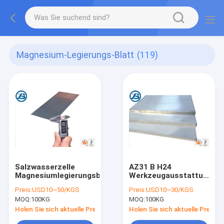
Magnesium-Legierungs-Blatt
(119)
Salzwasserzelle
AZ31 B H24
Magnesiumlegierungsblech
Werkzeugausstattungs-
Platte des
Preis:
USD10~50/KGS
Preis:
USD10~30/KGS
Magnesium-
MOQ:
100KG
MOQ:
100KG
Metalllegierungs-
Platten-Brett-ASTM
Holen Sie sich aktuelle Preis
Holen Sie sich aktuelle Preis
B90 B