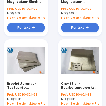
Magnesium-Blech
Magnesium-
Magnesium Legierungs-Stange
WE43 ZK61
Legierungs-Blatt-
Preis:
USD10~30/KGS
Preis:
USD10~30/KGS
AM80 ZM2 ME20M
Magnesium-
MOQ:
Magnesium-Legierungs-Rohr
100KG
MOQ:
100KG
AZ63 AZ91 AZ31
Werkzeugausstattungs-
Platte für das heiße
Holen Sie sich aktuelle Preis
Holen Sie sich aktuelle Preis
Folien-Stempeln
Magnesium-Körnchen
Kontakt
Kontakt
Magnesium-Legierungsbarren
Magnesium-Schweißens-Draht
Legierung des Magnesiums seltene Erd
Magnesium-Grillanzünder
Magnesium-Legierungs-Anoden
Erschütterungs-
Cnc-Stich-
Magnesium-Verdrängung
Testgerät-
Bearbeitungswerkzeugau
Magnesium-
Magnesium-
Preis:
USD10~30/KGS
Preis:
USD10~60/KGS
Legierungs-Blatt
Legierung
Magnesiummetallpulver
MOQ:
100KG
MOQ:
100KG
AZ31 AZ61 AZ91
Druckguss-Blatt
WE43 ZK61
0.3mm
Holen Sie sich aktuelle Preis
Holen Sie sich aktuelle Preis