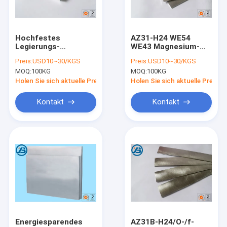
Fabrik-Ausflug
Qualitätskontrolle
Hochfestes
AZ31-H24 WE54
Legierungs-
WE43 Magnesium-
Treten Sie mit uns in Verbindung
Magnesium-Platten-
Legierungs-Blatt-
Preis:
USD10~30/KGS
Preis:
USD10~30/KGS
Material-Planum des
Rechteck-Form für
MOQ:
100KG
MOQ:
100KG
Magnesium-AZ31
Automobilindustrie
Nachrichten
Holen Sie sich aktuelle Preis
Holen Sie sich aktuelle Preis
Fordern Sie ein Zitat
Kontakt
Kontakt
Magnesium-Legierungs-Blatt
Magnesiumlegierung Platte
Magnesium-Photogravüre-Platte
Magnesiumkugeln
Energiesparendes
AZ31B-H24/O-/f-