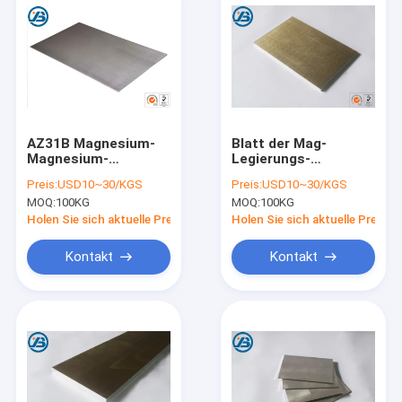
AZ31B Magnesium-
Blatt der Mag-
Magnesium-
Legierungs-
Legierungs-Blatt-
Magnesium-
Preis:
USD10~30/KGS
Preis:
USD10~30/KGS
glatte Oberfläche mit
Werkzeugausstattungs-
MOQ:
100KG
MOQ:
100KG
CER Bescheinigung
Platten-AZ31B
0.3mm bis 300mm
Holen Sie sich aktuelle Preis
Holen Sie sich aktuelle Preis
Stärke
Kontakt
Kontakt
Haus
Produkte
Über uns