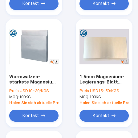
Kontakt
Kontakt
Warmwalzen-
1.5mm Magnesium-
stärkste Magnesium-
Legierungs-Blatt
Legierungs-
kann
Preis:
USD10~30/KGS
Preis:
USD15~50/KGS
Photogravüre AZ31B
kundengebundene
MOQ:
100KG
MOQ:
100KG
für das Stempeln
Breite für Produkte
3C
Holen Sie sich aktuelle Preis
Holen Sie sich aktuelle Preis
Kontakt
Kontakt