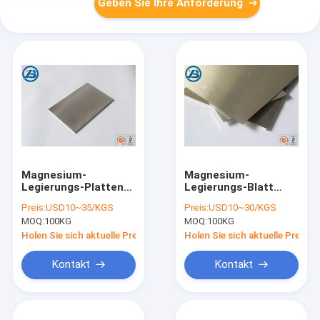
Geben Sie Ihre Anforderung
Magnesium-
Magnesium-
Legierungs-Platten-
Legierungs-Blatt
Blatt-einfache
CNC AZ91 AZ31
Preis:
USD10~35/KGS
Preis:
USD10~30/KGS
Verarbeitung
Bearbeitungsstich
MOQ:
100KG
MOQ:
100KG
Amerika-Standard-
enthalten
4mm 5mm 7mm
Magnesium 96%
Holen Sie sich aktuelle Preis
Holen Sie sich aktuelle Preis
Kontakt
Kontakt