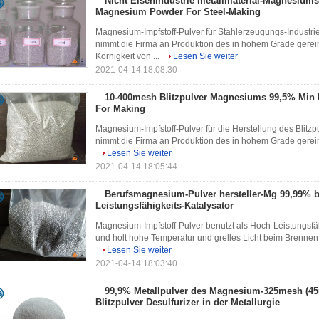
Nicht Eisenindustrie metallmaterial-Magnesium
Magnesium Powder For Steel-Making
Magnesium-Impfstoff-Pulver für Stahlerzeugungs-Industr
nimmt die Firma an Produktion des in hohem Grade gerein
Körnigkeit von ...
Lesen Sie weiter
2021-04-14 18:08:30
10-400mesh Blitzpulver Magnesiums 99,5% Min
For Making
Magnesium-Impfstoff-Pulver für die Herstellung des Blit
nimmt die Firma an Produktion des in hohem Grade gereini
Lesen Sie weiter
2021-04-14 18:05:44
Berufsmagnesium-Pulver hersteller-Mg 99,99% b
Leistungsfähigkeits-Katalysator
Magnesium-Impfstoff-Pulver benutzt als Hoch-Leistungsfäh
und holt hohe Temperatur und grelles Licht beim Brennen.
Lesen Sie weiter
2021-04-14 18:03:40
99,9% Metallpulver des Magnesium-325mesh (45
Blitzpulver Desulfurizer in der Metallurgie