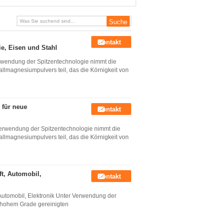
beleuchtend
Kontakt
e, Eisen und Stahl
wendung der Spitzentechnologie nimmt die
llmagnesiumpulvers teil, das die Körnigkeit von
 für neue
Kontakt
erwendung der Spitzentechnologie nimmt die
llmagnesiumpulvers teil, das die Körnigkeit von
t, Automobil,
Kontakt
utomobil, Elektronik Unter Verwendung der
n hohem Grade gereinigten