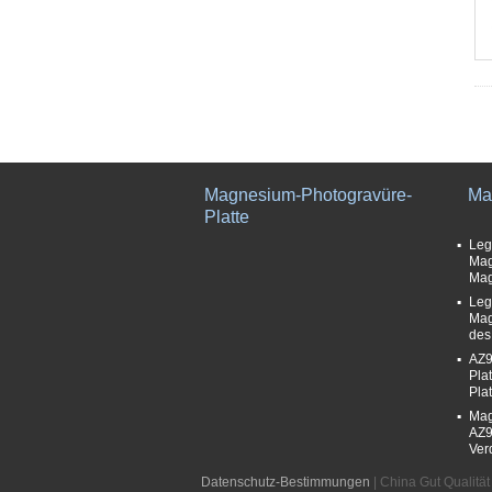
Magnesium-Photogravüre-
Ma
Platte
Leg
Mag
Mag
Leg
Mag
des
AZ9
Pla
Pla
Mag
AZ9
Ver
Datenschutz-Bestimmungen
| China Gut Qualitä