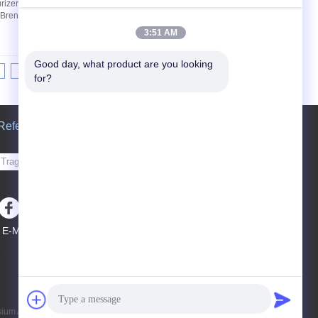
rizer in der Metallurgie Es ist brennbar und
m Brennen. Deshalb ist Magnesiumpulver in
3:51 AM
Good day, what product are you looking 
>|
for?
Referenzen
Senden Sie
sgs
E-Mail
Seitenverzeichnis
|
Mobile Seite
m Alloy Material Co.,Ltd. All Rights Reserved.