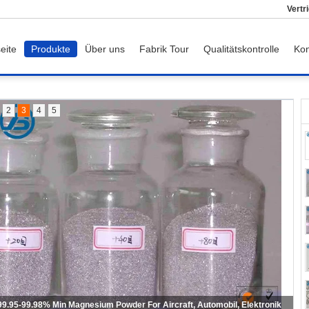
Vertr
eite
Produkte
Über uns
Fabrik Tour
Qualitätskontrolle
Kon
2
3
4
5
Schweißen Rod der hohen Qualität 70-200 Mesh Magnesium Powder For
Fireworks