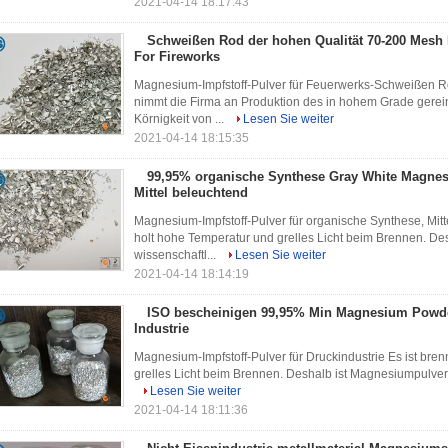
2021-04-14 18:17:43
Schweißen Rod der hohen Qualität 70-200 Mes
For Fireworks
Magnesium-Impfstoff-Pulver für Feuerwerks-Schweißen R
nimmt die Firma an Produktion des in hohem Grade gerein
Körnigkeit von ...
Lesen Sie weiter
2021-04-14 18:15:35
99,95% organische Synthese Gray White Magne
Mittel beleuchtend
Magnesium-Impfstoff-Pulver für organische Synthese, Mitt
holt hohe Temperatur und grelles Licht beim Brennen. De
wissenschaftl...
Lesen Sie weiter
2021-04-14 18:14:19
ISO bescheinigen 99,95% Min Magnesium Powder
Industrie
Magnesium-Impfstoff-Pulver für Druckindustrie Es ist bre
grelles Licht beim Brennen. Deshalb ist Magnesiumpulver 
Lesen Sie weiter
2021-04-14 18:11:36