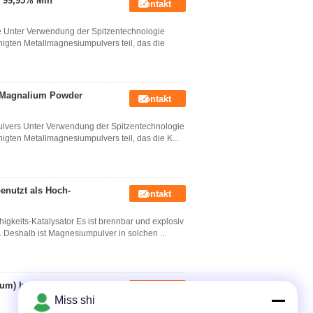
s 99,95% Min
Kontakt
ie Unter Verwendung der Spitzentechnologie
igten Metallmagnesiumpulvers teil, das die
 Magnalium Powder
Kontakt
zpulvers Unter Verwendung der Spitzentechnologie
gten Metallmagnesiumpulvers teil, das die K...
enutzt als Hoch-
Kontakt
igkeits-Katalysator Es ist brennbar und explosiv
 Deshalb ist Magnesiumpulver in solchen ...
um) benutzt im
Kontakt
Miss shi