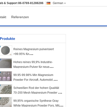
ieb & Support
86-0769-81288286
German
takt
Referenzen
Produkte
Reines Magnesium pulverisiert
>99.95% für
Schädlingsbekämpfungsmittel,
Hohes reines 99,9% Industrie-
chemische Industrie, Eisen und Stahl
Magnesium-Pulver für neue
Funktionsmaterialien
99.95-99.98% Min Magnesium
Powder For Aircraft, Automobil,
Elektronik
Schweißen Rod der hohen Qualität
70-200 Mesh Magnesium Powder For
Fireworks
99,95% organische Synthese Gray
White Magnesium Powder Fors, Mittel