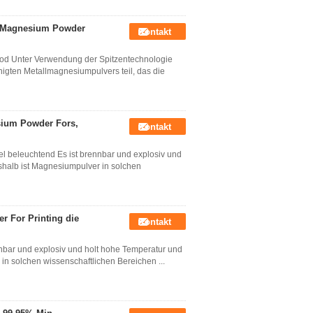
h Magnesium Powder
Kontakt
od Unter Verwendung der Spitzentechnologie
igten Metallmagnesiumpulvers teil, das die
sium Powder Fors,
Kontakt
el beleuchtend Es ist brennbar und explosiv und
shalb ist Magnesiumpulver in solchen
 For Printing die
Kontakt
nnbar und explosiv und holt hohe Temperatur und
in solchen wissenschaftlichen Bereichen ...