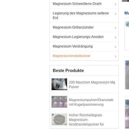
Magnesium-Schweißens-Draht
Ma
Legierung des Magnesiums seltene
Erd
Magnesium-Grillanzünder
Magnesium-Legierungs-Anoden
Magnesium-Verdrängung
Magnesiummetallpulver
Beste Produkte
200 Maschen Magnesium Mg
Pulver
Magnesiumpulver/Granulate
mit Kugelpassivierung
Hoher Reinheitsgrad-
Magnesium-
Großhandelspulver für