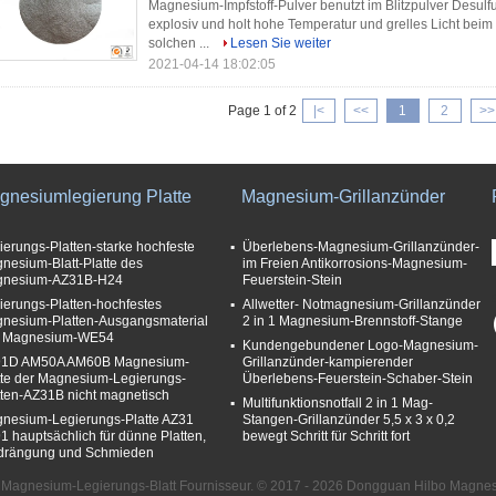
Magnesium-Impfstoff-Pulver benutzt im Blitzpulver Desulfu
explosiv und holt hohe Temperatur und grelles Licht bei
solchen ...
Lesen Sie weiter
2021-04-14 18:02:05
Page 1 of 2
|<
<<
1
2
>>
gnesiumlegierung Platte
Magnesium-Grillanzünder
ierungs-Platten-starke hochfeste
Überlebens-Magnesium-Grillanzünder-
nesium-Blatt-Platte des
im Freien Antikorrosions-Magnesium-
nesium-AZ31B-H24
Feuerstein-Stein
ierungs-Platten-hochfestes
Allwetter- Notmagnesium-Grillanzünder
nesium-Platten-Ausgangsmaterial
2 in 1 Magnesium-Brennstoff-Stange
 Magnesium-WE54
Kundengebundener Logo-Magnesium-
1D AM50A AM60B Magnesium-
Grillanzünder-kampierender
tte der Magnesium-Legierungs-
Überlebens-Feuerstein-Schaber-Stein
tten-AZ31B nicht magnetisch
Multifunktionsnotfall 2 in 1 Mag-
nesium-Legierungs-Platte AZ31
Stangen-Grillanzünder 5,5 x 3 x 0,2
1 hauptsächlich für dünne Platten,
bewegt Schritt für Schritt fort
drängung und Schmieden
t Magnesium-Legierungs-Blatt Fournisseur. © 2017 - 2026 Dongguan Hilbo Magnesiu