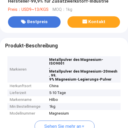
Hersteller-99,9% für Zusatzwerkstoff-Industrie
Preis：USD9~13/KGS
MOQ：1kg
Bestpreis
Kontakt
Produkt-Beschreibung
Metallpulver des Magnesium-
ISO9001
,
Markieren
Metallpulver des Magnesium-20mesh
,
,
99
9% Magnesium-Legierungs-Pulver
Herkunftsort
China
Lieferzeit
5-10 Tage
Markenname
Hilbo
Min Bestellmenge
1kg
Modellnummer
Magnesium
Sehen Sie mehr an