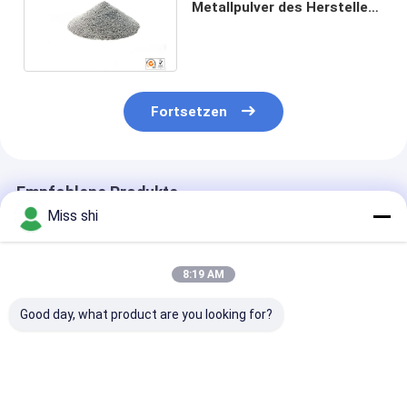
Metallpulver des Hersteller-
99,9% für Zusatzwerkstoff-
Industrie
Fortsetzen
Empfohlene Produkte
Miss shi
8:19 AM
Good day, what product are you looking for?
200 Maschen
Magnesiumpulver/Granulate
Hoher
Magnesium Mg
mit
Reinheitsgrad
Pulver
Kugelpassivierung
Magnesium-