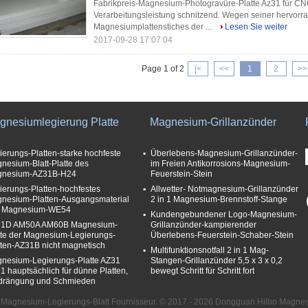
Fabrikpreis-Magnesium-Photogravüre-Platte Az31 für CN
Verarbeitungsleistung schnitzend. Wegen seiner hervor
Magnesiumplattenstiches der ...
Lesen Sie weiter
2017-09-28 17:07:04
Page 1 of 2
|<
<<
1
2
>>
gnesiumlegierung Platte
Magnesium-Grillanzünder
ierungs-Platten-starke hochfeste
Überlebens-Magnesium-Grillanzünder-
nesium-Blatt-Platte des
im Freien Antikorrosions-Magnesium-
nesium-AZ31B-H24
Feuerstein-Stein
ierungs-Platten-hochfestes
Allwetter- Notmagnesium-Grillanzünder
nesium-Platten-Ausgangsmaterial
2 in 1 Magnesium-Brennstoff-Stange
 Magnesium-WE54
Kundengebundener Logo-Magnesium-
1D AM50A AM60B Magnesium-
Grillanzünder-kampierender
tte der Magnesium-Legierungs-
Überlebens-Feuerstein-Schaber-Stein
tten-AZ31B nicht magnetisch
Multifunktionsnotfall 2 in 1 Mag-
nesium-Legierungs-Platte AZ31
Stangen-Grillanzünder 5,5 x 3 x 0,2
1 hauptsächlich für dünne Platten,
bewegt Schritt für Schritt fort
drängung und Schmieden
t Magnesium-Legierungs-Blatt Fournisseur. © 2017 - 2026 Dongguan Hilbo Magnesiu