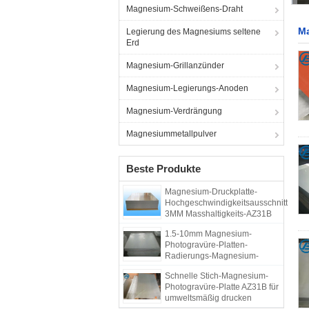
Magnesium-Schweißens-Draht
Ma
Legierung des Magnesiums seltene
Erd
Magnesium-Grillanzünder
Magnesium-Legierungs-Anoden
Magnesium-Verdrängung
Magnesiummetallpulver
Beste Produkte
Magnesium-Druckplatte-
Hochgeschwindigkeitsausschnitt
3MM Masshaltigkeits-AZ31B
1.5-10mm Magnesium-
Photogravüre-Platten-
Radierungs-Magnesium-
Legierungs-Platte AZ31
Schnelle Stich-Magnesium-
Photogravüre-Platte AZ31B für
umweltsmäßig drucken