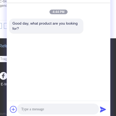
C-Graviermaschine Magnesiumbrett hat gutes,
ragenden Eigenschaften des
4:44 PM
Good day, what product are you looking 
>|
for?
Referenzen
Senden Sie
sgs
E-Mail
Seitenverzeichnis
|
Mobile Seite
m Alloy Material Co.,Ltd. All Rights Reserved.