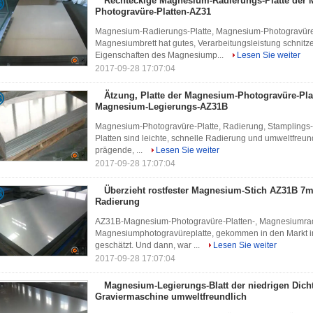
Rechteckige Magnesium-Radierungs-Platte der
Photogravüre-Platten-AZ31
Magnesium-Radierungs-Platte, Magnesium-Photogravüre
Magnesiumbrett hat gutes, Verarbeitungsleistung schnit
Eigenschaften des Magnesiump...
Lesen Sie weiter
2017-09-28 17:07:04
Ätzung, Platte der Magnesium-Photogravüre-Pla
Magnesium-Legierungs-AZ31B
Magnesium-Photogravüre-Platte, Radierung, Stamplings-
Platten sind leichte, schnelle Radierung und umweltfreun
prägende, ...
Lesen Sie weiter
2017-09-28 17:07:04
Überzieht rostfester Magnesium-Stich AZ31B 7
Radierung
AZ31B-Magnesium-Photogravüre-Platten-, Magnesiumrad
Magnesiumphotogravüreplatte, gekommen in den Markt im 
geschätzt. Und dann, war ...
Lesen Sie weiter
2017-09-28 17:07:04
Magnesium-Legierungs-Blatt der niedrigen Dich
Graviermaschine umweltfreundlich