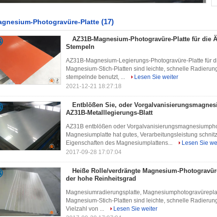
(17)
gnesium-Photogravüre-Platte
AZ31B-Magnesium-Photogravüre-Platte für die Ä
Stempeln
AZ31B-Magnesium-Legierungs-Photogravüre-Platte für di
Magnesium-Stich-Platten sind leichte, schnelle Radierung
stempelnde benutzt, ...
Lesen Sie weiter
2021-12-21 18:27:18
Entblößen Sie, oder Vorgalvanisierungsmagnes
AZ31B-Metalllegierungs-Blatt
AZ31B entblößen oder Vorgalvanisierungsmagnesiumphot
Magnesiumplatte hat gutes, Verarbeitungsleistung schni
Eigenschaften des Magnesiumplattens...
Lesen Sie we
2017-09-28 17:07:04
Heiße Rolle/verdrängte Magnesium-Photogravüre
der hohe Reinheitsgrad
Magnesiumradierungsplatte, Magnesiumphotogravüreplatt
Magnesium-Stich-Platten sind leichte, schnelle Radierun
Vielzahl von ...
Lesen Sie weiter