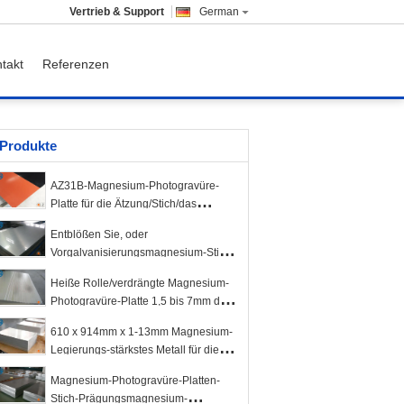
Vertrieb & Support
German
takt
Referenzen
Produkte
AZ31B-Magnesium-Photogravüre-
Platte für die Ätzung/Stich/das
Stempeln
Entblößen Sie, oder
Vorgalvanisierungsmagnesium-Stich
überzieht AZ31B-Metalllegierungs-
Heiße Rolle/verdrängte Magnesium-
Blatt
Photogravüre-Platte 1,5 bis 7mm der
hohe Reinheitsgrad
610 x 914mm x 1-13mm Magnesium-
Legierungs-stärkstes Metall für die
Ätzung des Stiches
Magnesium-Photogravüre-Platten-
Stich-Prägungsmagnesium-