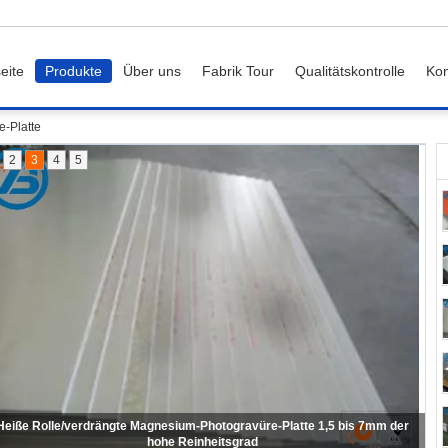
eite
Produkte
Über uns
Fabrik Tour
Qualitätskontrolle
Kon
-Platte
2
3
4
5
610 x 914mm x 1-13mm Magnesium-Legierungs-stärkstes Metall für die
Ätzung des Stiches