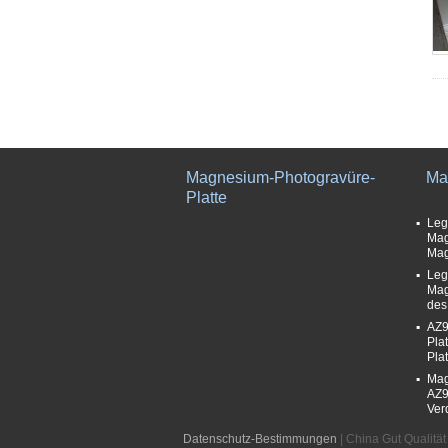
Magnesium-Photogravüre-
Ma
Platte
Leg
Mag
Mag
Leg
Mag
des
AZ9
Pla
Pla
Mag
AZ9
Ver
Datenschutz-Bestimmungen
| China Gut Qualitä