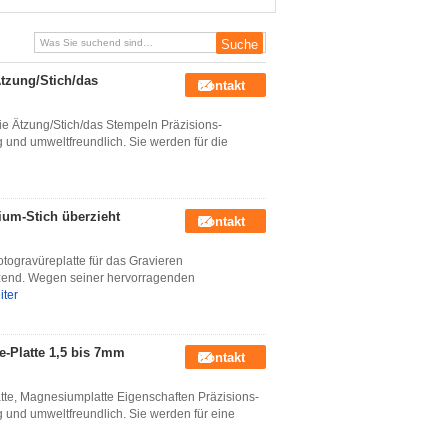
Legierungs-Blatt-Platte
tzung/Stich/das
Kontakt
e Ätzung/Stich/das Stempeln Präzisions-
 und umweltfreundlich. Sie werden für die
ium-Stich überzieht
Kontakt
ogravüreplatte für das Gravieren
tzend. Wegen seiner hervorragenden
iter
-Platte 1,5 bis 7mm
Kontakt
e, Magnesiumplatte Eigenschaften Präzisions-
g und umweltfreundlich. Sie werden für eine