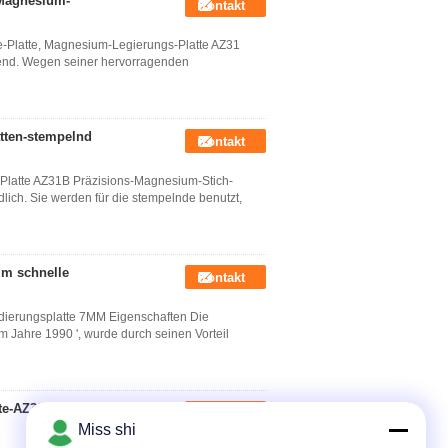
 Magnesium-
Kontakt
-Platte, Magnesium-Legierungs-Platte AZ31
zend. Wegen seiner hervorragenden
tten-stempelnd
Kontakt
Platte AZ31B Präzisions-Magnesium-Stich-
dlich. Sie werden für die stempelnde benutzt,
mm schnelle
Kontakt
ierungsplatte 7MM Eigenschaften Die
Jahre 1990 ', wurde durch seinen Vorteil
te-AZ31 für CNC-
Kontakt
Miss shi