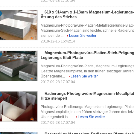
2017-09-28 17:07:04
610 x 914mm x 1-13mm Magnesium-Legierungs-st
Ätzung des Stiches
Magnesium-Photogravüre-Platten-Metalllegierungs-Blatt-Pl
Magnesium-Stich-Platten sind leichte, schnelle Radierung
stempelnde ...
Lesen Sie weiter
2019-12-16 15:42:14
Magnesium-Photogravüre-Platten-Stich-Prägu
Legierungs-Blatt-Platte
Magnesium-Photogravüre-Platte, Magnesium-Legierungs-B
Geätzte Magnesiumplatte, in den frühen siebziger Jahren
Überlegenhe...
Lesen Sie weiter
2017-09-28 17:07:04
Radierungs-Photogravüre-Magnesium-Metallplatte
Hitze stempelt
Photogravüre-Radierungs-Magnesium-Legierungs-Platte,
Magnesiumplatte, in den frühen siebziger Jahren des let
Überlegenheit ist ...
Lesen Sie weiter
2017-09-28 17:07:04