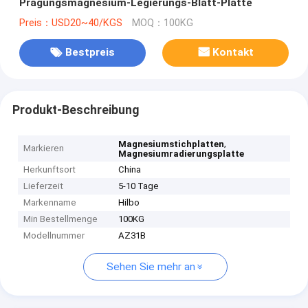
Prägungsmagnesium-Legierungs-Blatt-Platte
Preis：USD20~40/KGS
MOQ：100KG
Bestpreis
Kontakt
Produkt-Beschreibung
,
Magnesiumstichplatten
Markieren
Magnesiumradierungsplatte
Herkunftsort
China
Lieferzeit
5-10 Tage
Markenname
Hilbo
Min Bestellmenge
100KG
Modellnummer
AZ31B
Sehen Sie mehr an