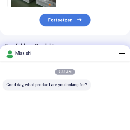
Fortsetzen
Empfohlene Produkte
Miss shi
7:33 AM
Good day, what product are you looking for?
Magnesium-
1.5-10mm
Schnelle Stich
Druckplatte-
Magnesium-
Magnesium-
Hochgeschwindigkeitsausschnitt
Photogravüre-
Photogravüre-
3MM
Platten-Radierungs-
AZ31B für
Masshaltigkeits-
Magnesium-
umweltsmäßi
Bestpreis
Bestpreis
Bestprei
AZ31B
Legierungs-Platte
drucken
AZ31