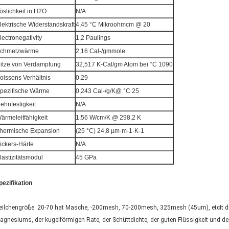
öslichkeit in H2O
N/A
lektrische Widerstandskraft
4,45 °C Mikroohmcm @ 20
lectronegativity
1,2 Paulings
chmelzwärme
2,16 Cal-/gmmole
itze von Verdampfung
32,517 K-Cal/gm Atom bei °C 1090
oissons Verhältnis
0,29
pezifische Wärme
0,243 Cal-/g/K@ °C 25
ehnfestigkeit
N/A
ärmeleitfähigkeit
1,56 W/cm/K @ 298,2 K
hermische Expansion
(25 °C) 24,8 µm·m-1·K-1
ickers-Härte
N/A
lastizitätsmodul
45 GPa
pezifikation
eilchengröße: 20-70 hat Masche, -200mesh, 70-200mesh, 325mesh (45um), etcIt di
agnesiums, der kugelförmigen Rate, der Schüttdichte, der guten Flüssigkeit und der