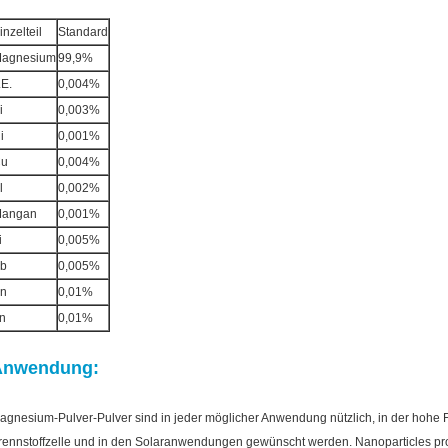
inzelteil
Standard
agnesium
99,9%
.E.
0,004%
i
0,003%
i
0,001%
u
0,004%
l
0,002%
angan
0,001%
i
0,005%
b
0,005%
n
0,01%
n
0,01%
Anwendung:
agnesium-Pulver-Pulver sind in jeder möglicher Anwendung nützlich, in der hohe
rennstoffzelle und in den Solaranwendungen gewünscht werden. Nanoparticles pr