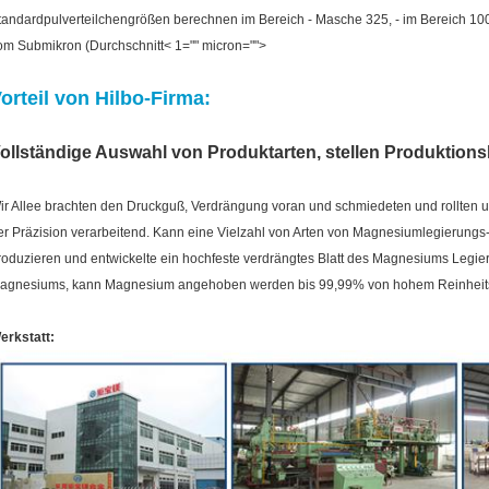
tandardpulverteilchengrößen berechnen im Bereich - Masche 325, - im Bereich 10
om Submikron (Durchschnitt< 1="" micron="">
orteil von Hilbo-Firma:
ollständige Auswahl von Produktarten, stellen Produktions
ir Allee brachten den Druckguß, Verdrängung voran und schmiedeten und rollten u
er Präzision verarbeitend. Kann eine Vielzahl von Arten von Magnesiumlegierun
roduzieren und entwickelte ein hochfeste verdrängtes Blatt des Magnesiums Legi
agnesiums, kann Magnesium angehoben werden bis 99,99% von hohem Reinheit
erkstatt: