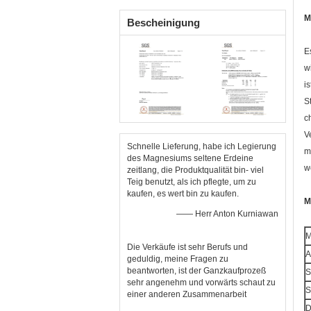
Casting-und Gießerei-
Industrie
M
Bescheinigung
E
w
i
S
c
V
Schnelle Lieferung, habe ich Legierung
m
des Magnesiums seltene Erdeine
w
zeitlang, die Produktqualität bin- viel
Teig benutzt, als ich pflegte, um zu
kaufen, es wert bin zu kaufen.
M
—— Herr Anton Kurniawan
M
Die Verkäufe ist sehr Berufs und
A
geduldig, meine Fragen zu
beantworten, ist der Ganzkaufprozeß
S
sehr angenehm und vorwärts schaut zu
S
einer anderen Zusammenarbeit
D