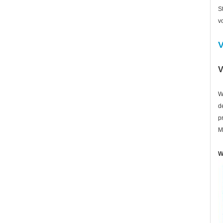
S
v
V
V
W
d
p
M
W