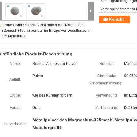
Zahlungsbedingunge
Versorgungsmaterial-F
Kontakt
Großes Bild :
99,9% Metallpulver des Magnesium-
325mesh (45um) benutzt im Blitzpulver Desulfurizer in
der Metallurgie
usführliche Produkt-Beschreibung
Name:
Reines Magnesium-Pulver
Rohstoff:
Magnes
Pulver
Chemische
99.95%
Auftritt:
Zusammensetzung:
Größe:
wie des Kunden fordern
Verwendung:
Im Blitz
Farbe:
Grau
Zertifizierung:
ISO Cert
Metallpulver des Magnesium-325mesh
Metallpul
,
Hervorheben:
Metallurgie 99