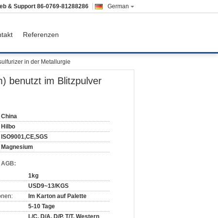
ieb & Support
86-0769-81288286
German
takt
Referenzen
furizer in der Metallurgie
benutzt im Blitzpulver
China
Hilbo
ISO9001,CE,SGS
Magnesium
d AGB:
1kg
USD9~13/KGS
onen:
Im Karton auf Palette
5-10 Tage
L/C, D/A, D/P, T/T, Western