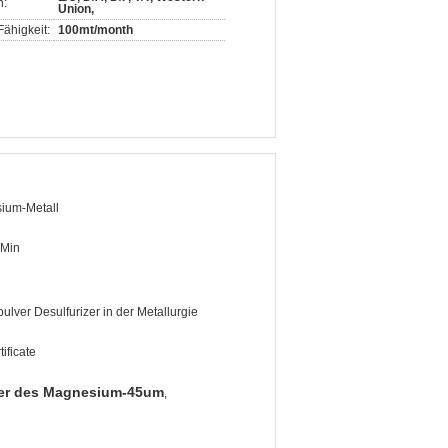
n:
Union,
ähigkeit:
100mt/month
ium-Metall
Min
pulver Desulfurizer in der Metallurgie
ificate
ver des Magnesium-45um
,