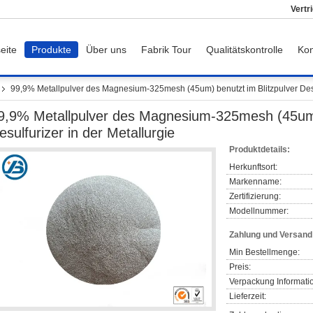
Vertr
eite
Produkte
Über uns
Fabrik Tour
Qualitätskontrolle
Kon
99,9% Metallpulver des Magnesium-325mesh (45um) benutzt im Blitzpulver Desul
9,9% Metallpulver des Magnesium-325mesh (45um) 
esulfurizer in der Metallurgie
Produktdetails:
Herkunftsort:
Markenname:
Zertifizierung:
Modellnummer:
Zahlung und Versan
Min Bestellmenge:
Preis:
Verpackung Informati
Lieferzeit: