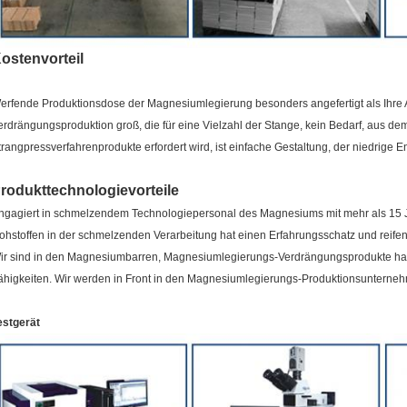
ostenvorteil
erfende Produktionsdose der Magnesiumlegierung besonders angefertigt als Ihre An
erdrängungsproduktion groß, die für eine Vielzahl der Stange, kein Bedarf, aus de
trangpressverfahrenprodukte erfordert wird, ist einfache Gestaltung, der niedrige 
rodukttechnologievorteile
ngagiert in schmelzendem Technologiepersonal des Magnesiums mit mehr als 15 J
ohstoffen in der schmelzenden Verarbeitung hat einen Erfahrungsschatz und reife
ir sind in den Magnesiumbarren, Magnesiumlegierungs-Verdrängungsprodukte ha
ähigkeiten. Wir werden in Front in den Magnesiumlegierungs-Produktionsunter
estgerät