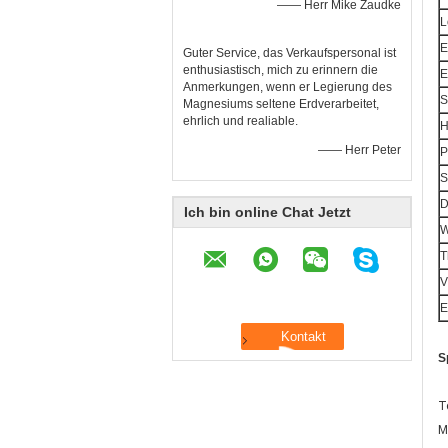
—— Herr Mike Zaudke
L
E
Guter Service, das Verkaufspersonal ist
enthusiastisch, mich zu erinnern die
E
Anmerkungen, wenn er Legierung des
S
Magnesiums seltene Erdverarbeitet,
ehrlich und realiable.
H
—— Herr Peter
P
S
D
Ich bin online Chat Jetzt
W
T
V
E
S
T
M