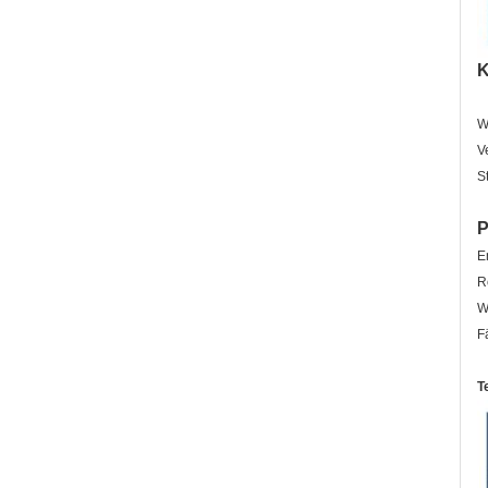
K
W
V
S
P
E
R
W
F
T