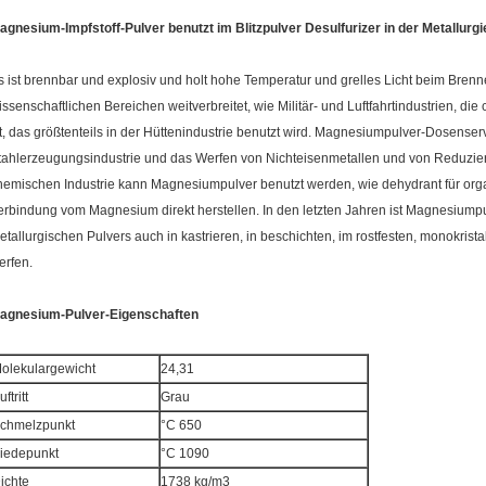
agnesium-Impfstoff-Pulver benutzt im Blitzpulver Desulfurizer in der Metallurgi
s ist brennbar und explosiv und holt hohe Temperatur und grelles Licht beim Bren
issenschaftlichen Bereichen weitverbreitet, wie Militär- und Luftfahrtindustrien, d
st, das größtenteils in der Hüttenindustrie benutzt wird. Magnesiumpulver-Dosenserv
tahlerzeugungsindustrie und das Werfen von Nichteisenmetallen und von Reduzierer
hemischen Industrie kann Magnesiumpulver benutzt werden, wie dehydrant für or
erbindung vom Magnesium direkt herstellen. In den letzten Jahren ist Magnesiumpu
etallurgischen Pulvers auch in kastrieren, in beschichten, im rostfesten, monokristall
erfen.
agnesium-Pulver-Eigenschaften
olekulargewicht
24,31
uftritt
Grau
chmelzpunkt
°C 650
iedepunkt
°C 1090
ichte
1738 kg/m3