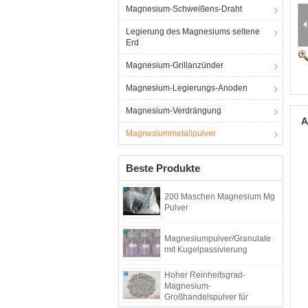
Magnesium-Schweißens-Draht
Legierung des Magnesiums seltene
Erd
Magnesium-Grillanzünder
Magnesium-Legierungs-Anoden
Magnesium-Verdrängung
A
Magnesiummetallpulver
Beste Produkte
200 Maschen Magnesium Mg
Pulver
Magnesiumpulver/Granulate
mit Kugelpassivierung
Hoher Reinheitsgrad-
Magnesium-
Großhandelspulver für