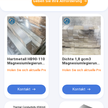
Geben Sie Ihre Anforderung
Hartmetall HB90-110
Dichte 1,8 gcm3
Magnesiumlegierungsplatte
Magnesiumlegierungsble
mit ausgezeichneter
Metallbreite
Holen Sie sich aktuelle Preis
Holen Sie sich aktuelle Preis
Korrosionsbeständigkeit,
1000mm3000mm
die Festigkeit und
Ideal für Luft- und
Haltbarkeit in
Raumfahrt,
verschiedenen
Automobilindustrie
Anwendungen bietet
und
Kontakt
Kontakt
Elektronikindustrie