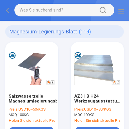
Magnesium-Legierungs-Blatt
(119)
Salzwasserzelle
AZ31 B H24
Magnesiumlegierungsblech
Werkzeugausstattungs-
Platte des
Preis:
USD10~50/KGS
Preis:
USD10~30/KGS
Magnesium-
MOQ:
100KG
MOQ:
100KG
Metalllegierungs-
Platten-Brett-ASTM
Holen Sie sich aktuelle Preis
Holen Sie sich aktuelle Preis
B90 B