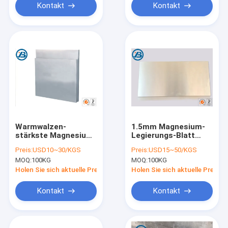
Kontakt
Kontakt
Warmwalzen-
1.5mm Magnesium-
stärkste Magnesium-
Legierungs-Blatt
Legierungs-
kann
Preis:
USD10~30/KGS
Preis:
USD15~50/KGS
Photogravüre AZ31B
kundengebundene
MOQ:
100KG
MOQ:
100KG
für das Stempeln
Breite für Produkte
3C
Holen Sie sich aktuelle Preis
Holen Sie sich aktuelle Preis
Kontakt
Kontakt