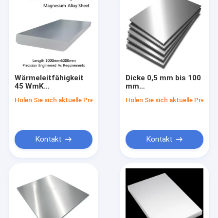
Wärmeleitfähigkeit
Dicke 0,5 mm bis 100
45 WmK
mm
Magnesiumlegierungsblech
Magnesiumlegierungsble
Holen Sie sich aktuelle Preis
Holen Sie sich aktuelle Preis
Länge 1000mm-
mit Zugfestigkeit
6000mm
über 200 MPa,
Präzisionsgefertigt
geeignet für
nach Bedarf
Strukturbauteile
Kontakt
Kontakt
Haus
Produkte
Über uns