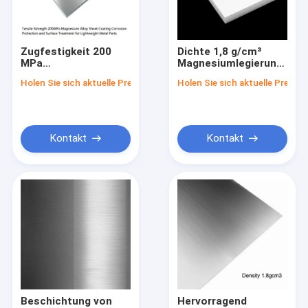
Fabrik-Ausflug
Qualitätskontrolle
Zugfestigkeit 200
Dichte 1,8 g/cm³
MPa
Magnesiumlegierungsblec
Treten Sie mit uns in Verbindung
Magnesiumlegierungsblech
polierte Ausführung,
Holen Sie sich aktuelle Preis
Holen Sie sich aktuelle Preis
Beschichtung
ideal für die Luft- und
Korrosionsschutz
Raumfahrt-,
Nachrichten
und
Automobil- und
Oberflächenbehandlung
Elektronikfertigung
für Leichtmetallteile
Fordern Sie ein Zitat
Kontakt
Kontakt
Magnesium-Legierungs-Blatt
Magnesiumlegierung Platte
Magnesium-Photogravüre-Platte
Magnesiumkugeln
Beschichtung von
Hervorragend