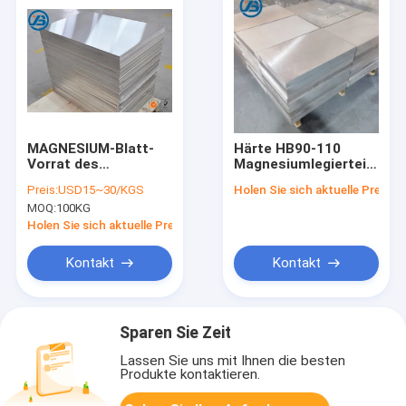
MAGNESIUM-Blatt-
Härte HB90-110
Vorrat des
Magnesiumlegierteil
Magnesium-
mit
Preis:
USD15~30/KGS
Holen Sie sich aktuelle Preis
Photogravüre-
Wärmeausdehnung
MOQ:
100KG
Magnesium-
25×10-6 K
Legierungs-Blatt-
Dauerhaftes,
Holen Sie sich aktuelle Preis
AZ31B Verdrängungs
leichtes,
korrosionsbeständiges
Kontakt
Kontakt
Metallmaterial
Sparen Sie Zeit
Lassen Sie uns mit Ihnen die besten
Produkte kontaktieren.