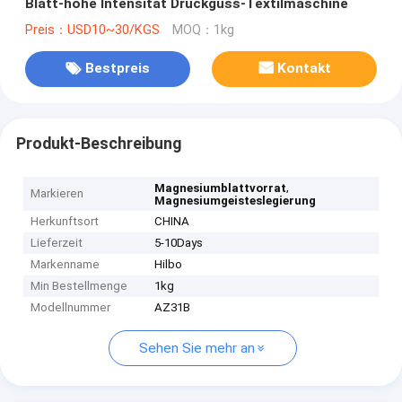
Blatt-hohe Intensität Druckguss-Textilmaschine
Preis：USD10~30/KGS
MOQ：1kg
Bestpreis
Kontakt
Produkt-Beschreibung
,
Magnesiumblattvorrat
Markieren
Magnesiumgeisteslegierung
Herkunftsort
CHINA
Lieferzeit
5-10Days
Markenname
Hilbo
Min Bestellmenge
1kg
Modellnummer
AZ31B
Sehen Sie mehr an