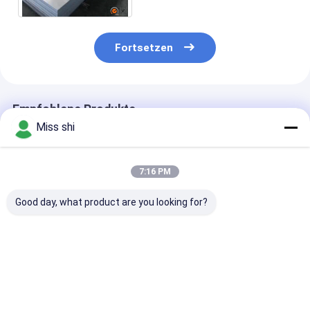
Fortsetzen
Empfohlene Produkte
Miss shi
7:16 PM
Good day, what product are you looking for?
Verlängerung 10
Magnesiumlegierungsblech
Hervorragend
Prozent
1000mm 6000mm
Umformbarkei
Magnesiumlegierungsblech
Lagerbestand mit
Magnesiumlegi
bietet Härte HB90-
ausgezeichneter
das Zugfestigk
110
Umformbarkeit,
≥200MPa und 
Bestpreis
Bestpreis
Bestprei
Wärmeleitfähigkeit
entwickelt für
Wärmeausdehn
45 W pro Meter
langlebige und
von 25×10-6K 