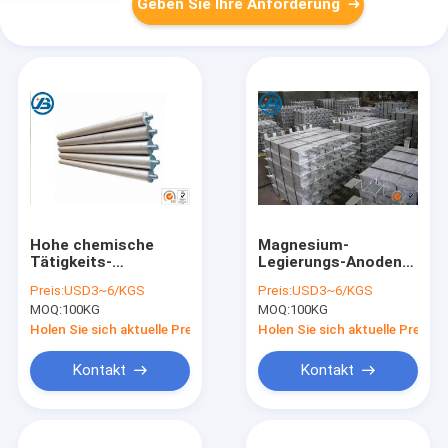
Geben Sie Ihre Anforderung
Hohe chemische
Magnesium-
Tätigkeits-
Legierungs-Anoden-
Magnesium-
Schiff des Kessel-
Preis:
USD3~6/KGS
Preis:
USD3~6/KGS
Legierungs-Anoden-
AZ63 schält
MOQ:
100KG
MOQ:
100KG
Magnesium-Anoden-
Magnesium-
kathodischer Schutz
Opferanode
Holen Sie sich aktuelle Preis
Holen Sie sich aktuelle Preis
Kontakt
Kontakt