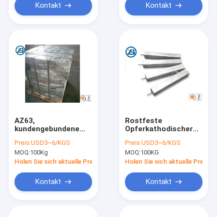
Kontakt
Kontakt
AZ63,
Rostfeste
kundengebundene
Opferkathodischer
Quadrat-
Schutz CER
Preis:
USD3~6/KGS
Preis:
USD3~6/KGS
Opfermagnesium-
Bescheinigung der
MOQ:
100Kg
MOQ:
100KG
Legierungs-Anode
anoden-AZ31
für Boot
Holen Sie sich aktuelle Preis
Holen Sie sich aktuelle Preis
Kontakt
Kontakt