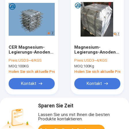
CER Magnesium-
Magnesium-
Legierungs-Anoden
Legierungs-Anoden
99,9% Legierungs-
für Antikorrosion,
Preis:
USD3~4/KGS
Preis:
USD3~4/KGS
Opferanode des
Athodic-Schutz,
MOQ:
100KG
MOQ:
100Kg
Magnesium-99,5%
AZ61, AZ80
99,8%
Holen Sie sich aktuelle Preis
Holen Sie sich aktuelle Preis
Kontakt
Kontakt
Sparen Sie Zeit
Lassen Sie uns mit Ihnen die besten
Produkte kontaktieren.