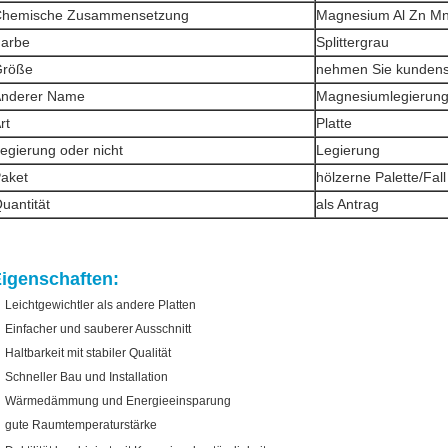
hemische Zusammensetzung
Magnesium Al Zn Mn
arbe
Splittergrau
Größe
nehmen Sie kundens
nderer Name
Magnesiumlegierung
rt
Platte
egierung oder nicht
Legierung
aket
hölzerne Palette/Fall
uantität
als Antrag
igenschaften:
Leichtgewichtler als andere Platten
Einfacher und sauberer Ausschnitt
Haltbarkeit mit stabiler Qualität
Schneller Bau und Installation
Wärmedämmung und Energieeinsparung
gute Raumtemperaturstärke