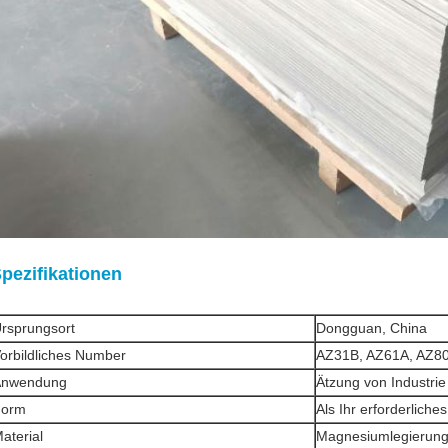
pezifikationen
rsprungsort
Dongguan, China
orbildliches Number
AZ31B, AZ61A, AZ8
Anwendung
Ätzung von Industrie
Form
Als Ihr erforderliches
aterial
Magnesiumlegierun