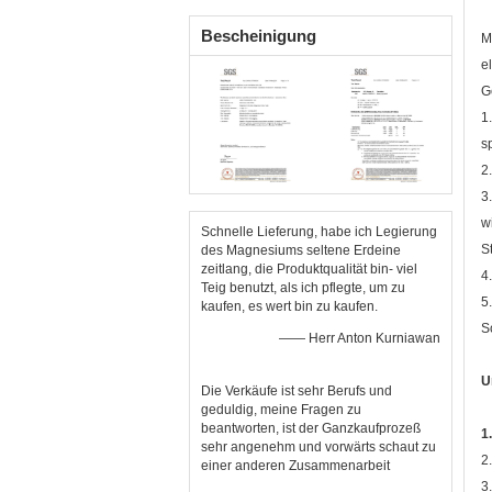
H24
Bescheinigung
M
e
G
1
s
2
3
w
Schnelle Lieferung, habe ich Legierung
S
des Magnesiums seltene Erdeine
zeitlang, die Produktqualität bin- viel
4
Teig benutzt, als ich pflegte, um zu
5
kaufen, es wert bin zu kaufen.
S
—— Herr Anton Kurniawan
U
Die Verkäufe ist sehr Berufs und
geduldig, meine Fragen zu
beantworten, ist der Ganzkaufprozeß
1
sehr angenehm und vorwärts schaut zu
2
einer anderen Zusammenarbeit
3