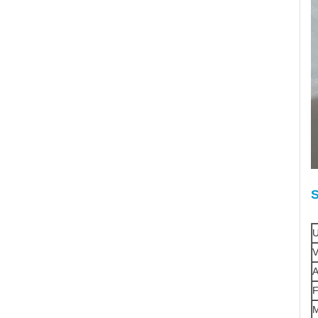
S
U
V
M