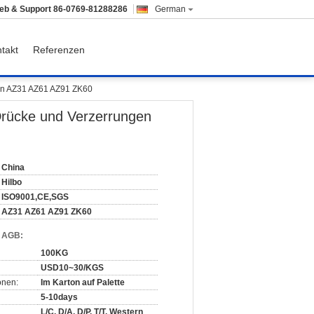
ieb & Support
86-0769-81288286
German
takt
Referenzen
en AZ31 AZ61 AZ91 ZK60
Drücke und Verzerrungen
China
Hilbo
ISO9001,CE,SGS
AZ31 AZ61 AZ91 ZK60
d AGB:
100KG
USD10~30/KGS
onen:
Im Karton auf Palette
5-10days
L/C, D/A, D/P, T/T, Western