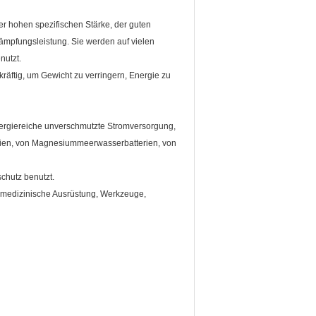
er hohen spezifischen Stärke, der guten
ämpfungsleistung. Sie werden auf vielen
nutzt.
kräftig, um Gewicht zu verringern, Energie zu
ergiereiche unverschmutzte Stromversorgung,
rien, von Magnesiummeerwasserbatterien, von
chutz benutzt.
t, medizinische Ausrüstung, Werkzeuge,