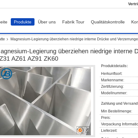
Vertr
eite
Produkte
Über uns
Fabrik Tour
Qualitätskontrolle
Kon
tte
Magnesium-Legierung überziehen niedrige interne Drücke und Verzerrung
agnesium-Legierung überziehen niedrige interne 
Z31 AZ61 AZ91 ZK60
Produktdetails:
Herkunftsort:
Markenname:
Zertifizierung:
Modellnummer:
Zahlung und Versan
Min Bestellmenge:
Preis:
Verpackung Informati
Lieferzeit: