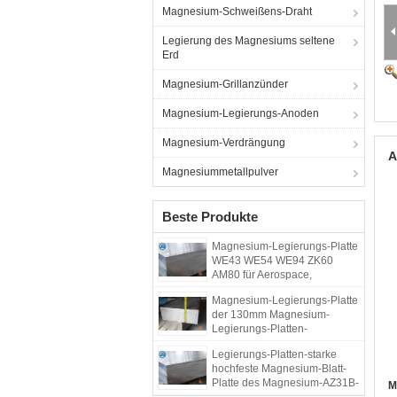
Magnesium-Schweißens-Draht
Legierung des Magnesiums seltene
Erd
Magnesium-Grillanzünder
Magnesium-Legierungs-Anoden
Magnesium-Verdrängung
A
Magnesiummetallpulver
Beste Produkte
Magnesium-Legierungs-Platte
WE43 WE54 WE94 ZK60
AM80 für Aerospace,
Flugzeug, Marine
Magnesium-Legierungs-Platte
der 130mm Magnesium-
Legierungs-Platten-
Korrosionsbeständigkeits-
Legierungs-Platten-starke
AZ31
hochfeste Magnesium-Blatt-
Platte des Magnesium-AZ31B-
M