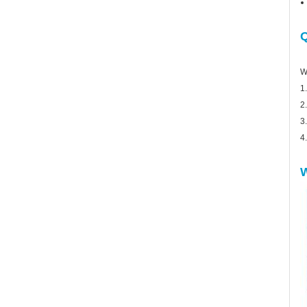
Q
W
1
2
3
4
W