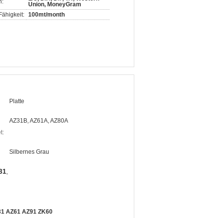
n:
Union, MoneyGram
ähigkeit:
100mt/month
Platte
AZ31B, AZ61A, AZ80A
t:
Silbernes Grau
31
,
Z31 AZ61 AZ91 ZK60