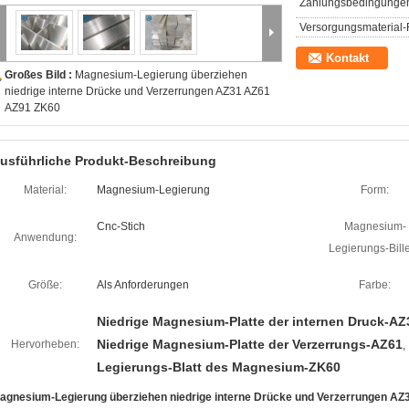
Zahlungsbedingunge
Versorgungsmaterial-F
Kontakt
Großes Bild :
Magnesium-Legierung überziehen
niedrige interne Drücke und Verzerrungen AZ31 AZ61
AZ91 ZK60
usführliche Produkt-Beschreibung
Material:
Magnesium-Legierung
Form:
Cnc-Stich
Magnesium-
Anwendung:
Legierungs-Bille
Größe:
Als Anforderungen
Farbe:
Niedrige Magnesium-Platte der internen Druck-AZ
Niedrige Magnesium-Platte der Verzerrungs-AZ61
Hervorheben:
,
Legierungs-Blatt des Magnesium-ZK60
agnesium-Legierung überziehen niedrige interne Drücke und Verzerrungen A