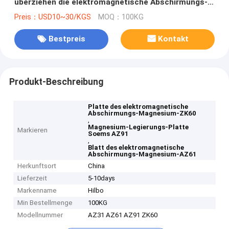
überziehen die elektromagnetische Abschirmungs-
einfache Verarbeitung
Preis：USD10~30/KGS
MOQ：100KG
Bestpreis
Kontakt
Produkt-Beschreibung
Platte des elektromagnetische
Abschirmungs-Magnesium-ZK60
,
Magnesium-Legierungs-Platte
Markieren
Soems AZ91
,
Blatt des elektromagnetische
Abschirmungs-Magnesium-AZ61
Herkunftsort
China
Lieferzeit
5-10days
Markenname
Hilbo
Min Bestellmenge
100KG
Modellnummer
AZ31 AZ61 AZ91 ZK60