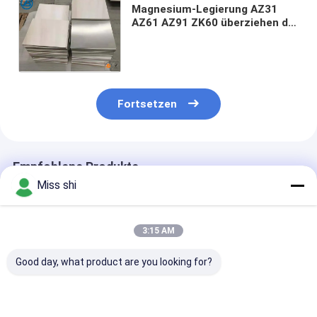
Magnesium-Legierung AZ31
AZ61 AZ91 ZK60 überziehen die
elektromagnetische
Abschirmungs-einfache
Verarbeitung
Fortsetzen
Empfohlene Produkte
Miss shi
3:15 AM
Good day, what product are you looking for?
Wärmeausdehnung
Magnesiumschicht
1,5 mm dicke
25 X 10-6 K
Metall mit einer
Magnesiumlegi