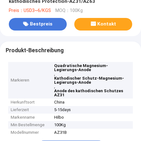
kathodisches Protection-AZ31/AZ63
Preis：USD3~6/KGS
MOQ：100Kg
Bestpreis
Kontakt
Produkt-Beschreibung
Quadratische Magnesium-
Legierungs-Anode
,
Kathodischer Schutz-Magnesium-
Markieren
Legierungs-Anode
,
Anode des kathodischen Schutzes
AZ31
Herkunftsort
China
Lieferzeit
5-15days
Markenname
Hilbo
Min Bestellmenge
100Kg
Modellnummer
AZ31B