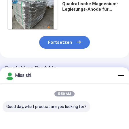
Quadratische Magnesium-
Legierungs-Anode für
kathodisches Protection-
AZ31/AZ63
Fortsetzen
Empfohlene Produkte
Miss shi
5:50 AM
Good day, what product are you looking for?
Hohe chemische
CER Magnesium-
Legierungs-
Tätigkeits-
Legierungs-Anoden
Opferanode de