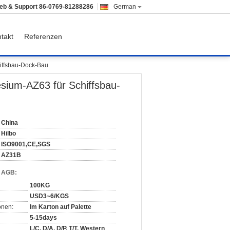
ieb & Support
86-0769-81288286
German
takt
Referenzen
iffsbau-Dock-Bau
sium-AZ63 für Schiffsbau-
China
Hilbo
ISO9001,CE,SGS
AZ31B
d AGB:
100KG
USD3~6/KGS
onen:
Im Karton auf Palette
5-15days
L/C, D/A, D/P, T/T, Western