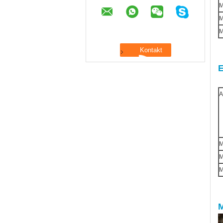
M
E
A
M
M
M