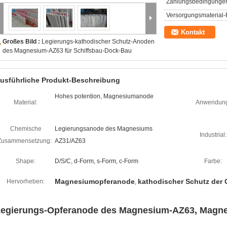
Zahlungsbedingunge
Versorgungsmaterial-F
Kontakt
Großes Bild :
Legierungs-kathodischer Schutz-Anoden
des Magnesium-AZ63 für Schiffsbau-Dock-Bau
usführliche Produkt-Beschreibung
Hohes potention, Magnesiumanode
Material:
Anwendun
Chemische
Legierungsanode des Magnesiums
Industrial:
Zusammensetzung:
AZ31/AZ63
Shape:
D/S/C, d-Form, s-Form, c-Form
Farbe:
Magnesiumopferanode
kathodischer Schutz der
Hervorheben:
,
egierungs-Opferanode des Magnesium-AZ63, Magn