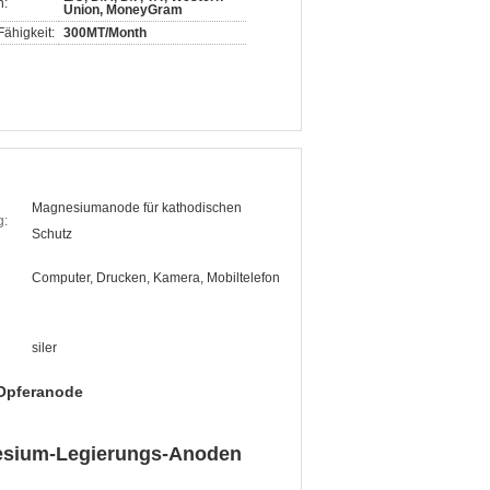
n:
Union, MoneyGram
ähigkeit:
300MT/Month
Magnesiumanode für kathodischen
g:
Schutz
Computer, Drucken, Kamera, Mobiltelefon
siler
 Opferanode
esium-Legierungs-Anoden