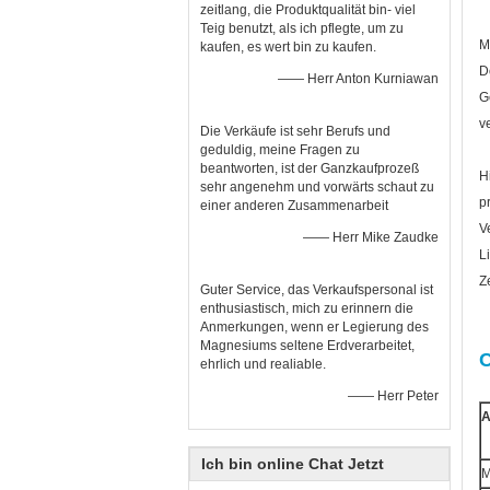
zeitlang, die Produktqualität bin- viel
Teig benutzt, als ich pflegte, um zu
M
kaufen, es wert bin zu kaufen.
D
—— Herr Anton Kurniawan
G
v
Die Verkäufe ist sehr Berufs und
geduldig, meine Fragen zu
beantworten, ist der Ganzkaufprozeß
H
sehr angenehm und vorwärts schaut zu
p
einer anderen Zusammenarbeit
V
—— Herr Mike Zaudke
L
Z
Guter Service, das Verkaufspersonal ist
enthusiastisch, mich zu erinnern die
Anmerkungen, wenn er Legierung des
Magnesiums seltene Erdverarbeitet,
ehrlich und realiable.
—— Herr Peter
A
Ich bin online Chat Jetzt
M