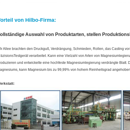
orteil von Hilbo-Firma:
ollständige Auswahl von Produktarten, stellen Produktions
ir Allee brachten den Druckguß, Verdrängung, Schmieden, Rollen, das Casting vor
räzisionsTestgerät verarbeitet. Kann eine Vielzahl von Arten von Magnesiumlegi
roduzieren und entwickelte eine hochfeste Magnesiumlegierung verdrängte Blatt.
agnesiums, kann Magnesium bis zu 99,99% von hohem Reinheitsgrad angehoben
erkstatt: