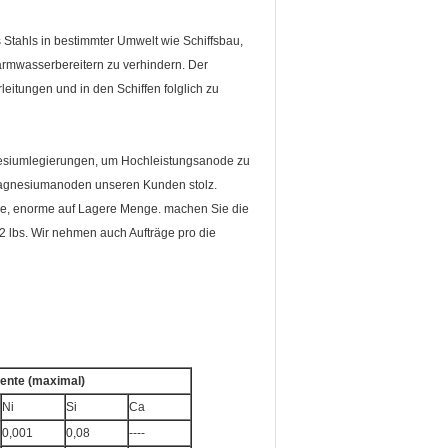
tahls in bestimmter Umwelt wie Schiffsbau,
rmwasserbereitern zu verhindern. Der
itungen und in den Schiffen folglich zu
esiumlegierungen, um Hochleistungsanode zu
 Magnesiumanoden unseren Kunden stolz.
e, enorme auf Lagere Menge. machen Sie die
2 lbs. Wir nehmen auch Aufträge pro die
ente (maximal)
Ni
Si
Ca
0,001
0,08
----