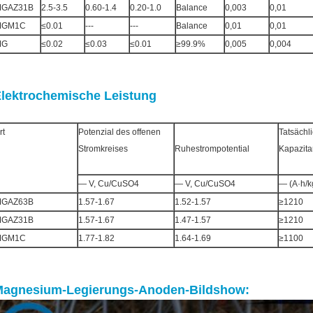
GAZ31B
2.5-3.5
0.60-1.4
0.20-1.0
Balance
0,003
0,01
MGM1C
≤0.01
---
---
Balance
0,01
0,01
MG
≤0.02
≤0.03
≤0.01
≥99.9%
0,005
0,004
lektrochemische Leistung
rt
Potenzial des offenen
Tatsächl
Stromkreises
Ruhestrompotential
Kapazita
— V, Cu/CuSO4
— V, Cu/CuSO4
— (A·h/k
GAZ63B
1.57-1.67
1.52-1.57
≥1210
GAZ31B
1.57-1.67
1.47-1.57
≥1210
MGM1C
1.77-1.82
1.64-1.69
≥1100
agnesium-Legierungs-Anoden-Bildshow: