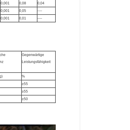
0,001
0,08
0,04
0,001
0,05
----
0,001
0,01
----
iche
Gegenwärtige
nz
Leistungsfähigkeit
g)
%
≥55
≥55
≥50