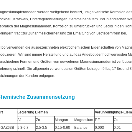
agnesiumopferanoden werden weitgehend benutzt, um galvanische Korrosion des S
ockbau, Kraftwerk, Untertagerohrleitungen, Sammelbehältern und inländischen Wa
ebrauch der Magnesiumanoden, Korrosion zu unterdrücken und Lecks in den Rohrle
erringern trägt zur Zunahmesicherheit und zur Erhaltung von Betriebsmitteln bei.
ilbo verwenden die ausgezeichneten elektrochemischen Eigenschaften von Magn
roduzieren. Wir sind immer Herstellung und auf das Angebot der hochwertigsten
erschiedene Formen und Größen von geworfenen Magnesiumanoden ist verfügbar
ieferung schnell. Die allgemein verwendetsten Größen betragen 9 lbs, 17 lbs und 3
eichnungen der Kunden entgegen.
Chemische Zusammensetzung
rt
Legierung Elemen
Verunreinigungs-Elem
A1
Zn
Mangan
Magnesium
F.E.
Cu
GAZ63B
5.3-6.7
2.5-3.5
0.15-0.60
Balance
0,003
0,01