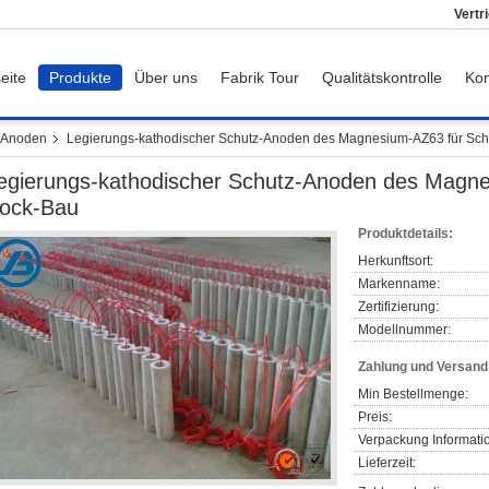
Vertr
eite
Produkte
Über uns
Fabrik Tour
Qualitätskontrolle
Kon
-Anoden
Legierungs-kathodischer Schutz-Anoden des Magnesium-AZ63 für Sch
egierungs-kathodischer Schutz-Anoden des Magne
ock-Bau
Produktdetails:
Herkunftsort:
Markenname:
Zertifizierung:
Modellnummer:
Zahlung und Versan
Min Bestellmenge:
Preis:
Verpackung Informati
Lieferzeit: