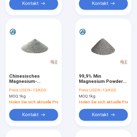
Kontakt
Kontakt
Chinesisches
99,9% Min
Magnesium-
Magnesium Powder
Metallpulver des
For Flash-Pulver,
Preis:
USD9~13/KGS
Preis:
USD9~13/KGS
Hersteller-99,9% für
Bleilegierungen,
MOQ:
1kg
MOQ:
1kg
Zusatzwerkstoff-
Metallurgie
Industrie
Holen Sie sich aktuelle Preis
Holen Sie sich aktuelle Preis
Kontakt
Kontakt