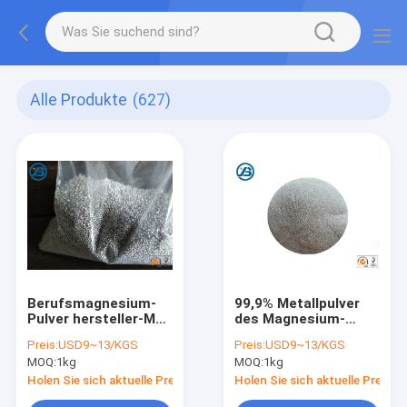
Alle Produkte
(627)
Berufsmagnesium-
99,9% Metallpulver
Pulver hersteller-Mg
des Magnesium-
99,99% benutzt als
325mesh (45um)
Preis:
USD9~13/KGS
Preis:
USD9~13/KGS
Hoch-
benutzt im
MOQ:
1kg
MOQ:
1kg
Leistungsfähigkeits-
Blitzpulver
Katalysator
Desulfurizer in der
Holen Sie sich aktuelle Preis
Holen Sie sich aktuelle Preis
Metallurgie