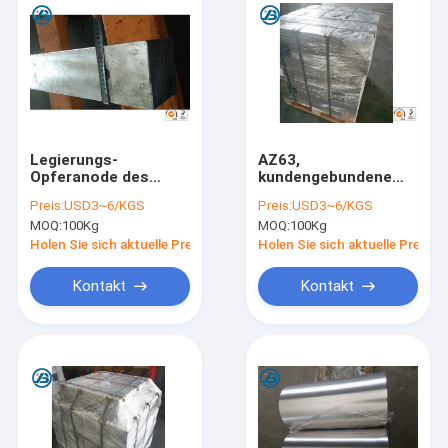
Legierungs-
AZ63,
Opferanode des
kundengebundene
Magnesium-AZ63,
Quadrat-
Preis:
USD3~6/KGS
Preis:
USD3~6/KGS
kathodischer
Opfermagnesium-
MOQ:
100Kg
MOQ:
100Kg
Schutz-Magnesium-
Legierungs-Anode
Anode
für Boot
Holen Sie sich aktuelle Preis
Holen Sie sich aktuelle Preis
Kontakt
Kontakt
Haus
Produkte
Über uns