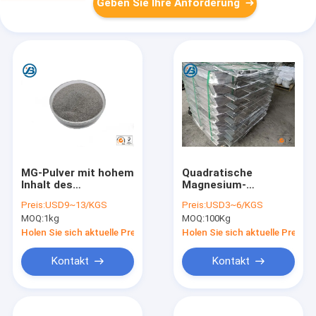
Geben Sie Ihre Anforderung
MG-Pulver mit hohem
Quadratische
Inhalt des
Magnesium-
Magnesiums und der
Legierungs-Anode
Preis:
USD9~13/KGS
Preis:
USD3~6/KGS
kugelförmigen Rate,
für kathodisches
MOQ:
1kg
MOQ:
100Kg
Schüttdichte, gute
Protection-
Flüssigkeit
AZ31/AZ63
Holen Sie sich aktuelle Preis
Holen Sie sich aktuelle Preis
Kontakt
Kontakt