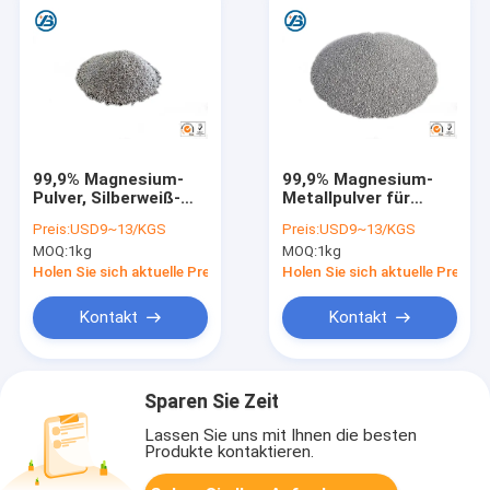
99,9% Magnesium-
99,9% Magnesium-
Pulver, Silberweiß-
Metallpulver für
Pulver mit
Wasserbehandlung
Preis:
USD9~13/KGS
Preis:
USD9~13/KGS
metallischem Glanz
und in Fuel Cell und in
MOQ:
1kg
MOQ:
1kg
den
Solaranwendungen
Holen Sie sich aktuelle Preis
Holen Sie sich aktuelle Preis
Kontakt
Kontakt
Sparen Sie Zeit
Lassen Sie uns mit Ihnen die besten
Produkte kontaktieren.