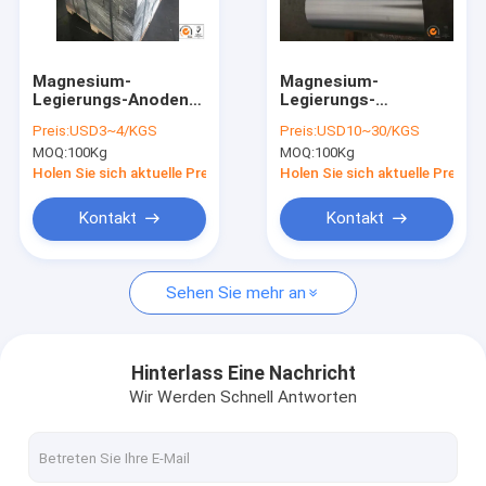
Fabrik-Ausflug
Qualitätskontrolle
Magnesium-
Magnesium-
Legierungs-Anoden
Legierungs-
Treten Sie mit uns in Verbindung
für Antikorrosion,
Rundeisen der hohen
Preis:
USD3~4/KGS
Preis:
USD10~30/KGS
Athodic-Schutz,
Qualität, große
MOQ:
100Kg
MOQ:
100Kg
AZ61, AZ80
Magnesium-
Nachrichten
Legierung Rod,
Holen Sie sich aktuelle Preis
Holen Sie sich aktuelle Preis
Metallstangen-
Lieferant
Fordern Sie ein Zitat
Kontakt
Kontakt
Sehen Sie mehr an
Magnesium-Legierungs-Blatt
Magnesiumlegierung Platte
Hinterlass Eine Nachricht
Wir Werden Schnell Antworten
Magnesium-Photogravüre-Platte
Magnesiumkugeln