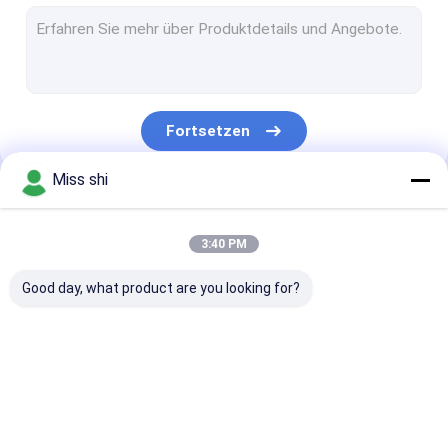
Magnesium Legierungs-Stange
Magnesium-Legierungs-Rohr
Magnesium-Körnchen
Fortsetzen
Magnesium-Legierungsbarren
Miss shi
Magnesium-Schweißens-Draht
Unsere Kategorien
Legierung des Magnesiums seltene Erd
3:40 PM
Magnesium-Grillanzünder
Good day, what product are you looking for?
Magnesium-Legierungs-Anoden
Magnesium-Verdrängung
Magnesium-
Magnesiumlegierung
Magnesium-
Magnesiummetallpulver
Legierungs-Blatt
Platte
Photogravüre-