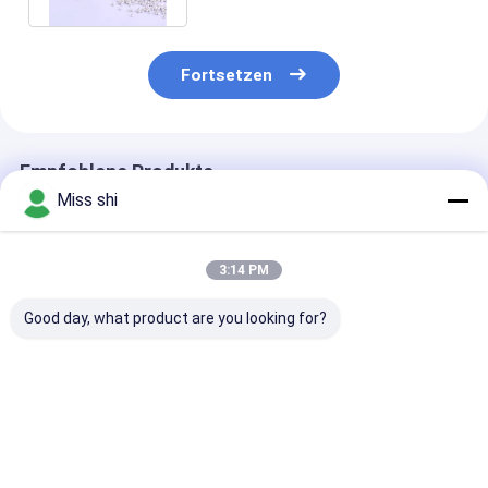
Fortsetzen
Empfohlene Produkte
Miss shi
3:14 PM
Good day, what product are you looking for?
Trinkwasserbehandlung
Magnesium orp ball
Alkalischer
Flliter
99.99% for water/Oil
keramischer Ba
Magnesiumoxid
treatment filter 3mm
Mineraltourma
Granulate 1 mm-6
Ceramic Ball
für die Herstel
mm hohe Reinheit
des alkalische
Bestpreis
Bestpreis
Bestprei
Wassers