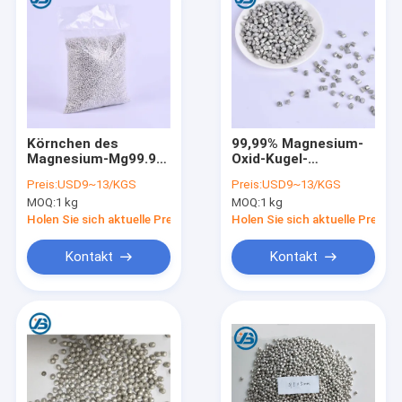
Körnchen des
99,99% Magnesium-
Magnesium-Mg99.98
Oxid-Kugel-
wässern
Magnesium-
Preis:
USD9~13/KGS
Preis:
USD9~13/KGS
Reinigungsapparat-
Körnchen für
MOQ:
1 kg
MOQ:
1 kg
Magnesium-Kugeln
Trinkwasser-
alkalische orp Bälle
Behandlung Flliter für
Holen Sie sich aktuelle Preis
Holen Sie sich aktuelle Preis
das Waschen
Kontakt
Kontakt
Haus
Produkte
Über uns