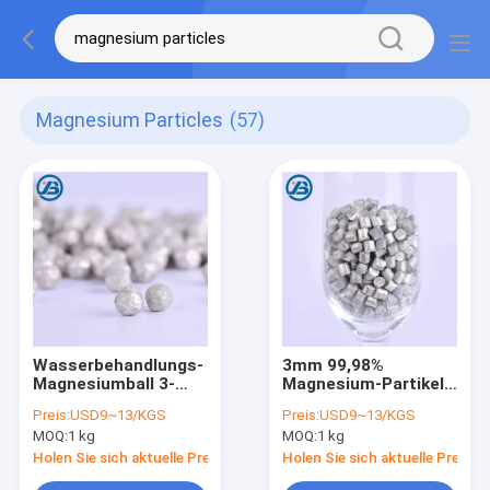
Magnesium Particles
(57)
Wasserbehandlungs-
3mm 99,98%
Magnesiumball 3-
Magnesium-Partikel-
8mm Wasser-
Körnchen für
Preis:
USD9~13/KGS
Preis:
USD9~13/KGS
Magnesium-
keramischen Ball des
MOQ:
1 kg
MOQ:
1 kg
Körnchen der
Wasserreinigungsapparat
Magnesium-Partikel-
Magnesiums
Holen Sie sich aktuelle Preis
Holen Sie sich aktuelle Preis
ORP