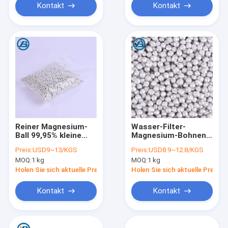
Kontakt
Kontakt
Reiner Magnesium-
Wasser-Filter-
Ball 99,95% kleine
Magnesium-Bohnen
Magnesium-Partikel
des hohen
Preis:
USD9~13/KGS
Preis:
USD8.9~12.8/KGS
Orp für waschende
Reinheitsgrad-
MOQ:
1 kg
MOQ:
1 kg
Stoffe
99.95Magnesium der
Körnchen-4mm
Holen Sie sich aktuelle Preis
Holen Sie sich aktuelle Preis
Kontakt
Kontakt