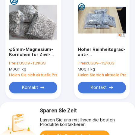
φ5mm-Magnesium-
Hoher Reinheitsgrad-
Körnchen für Zivil-
anti-
oder Brauchwasser-
Oxydationsmittel-
Preis:
USD9~13/KGS
Preis:
USD9~13/KGS
Behandlung
Magnesium-
MOQ:
1 kg
MOQ:
1 kg
Körnchen für
Wasserstoff-
Holen Sie sich aktuelle Preis
Holen Sie sich aktuelle Preis
Wasser-Stock
Kontakt
Kontakt
Sparen Sie Zeit
Lassen Sie uns mit Ihnen die besten
Produkte kontaktieren.