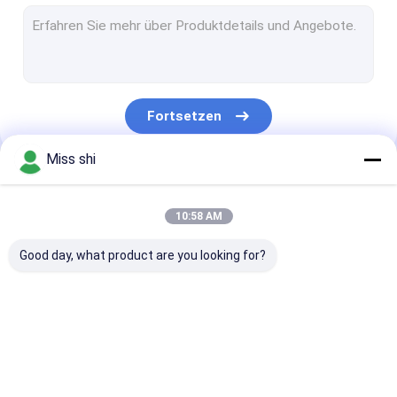
Magnesium Legierungs-Stange
Magnesium-Legierungs-Rohr
Magnesium-Körnchen
Fortsetzen
Magnesium-Legierungsbarren
Miss shi
Magnesium-Schweißens-Draht
Unsere Kategorien
Legierung des Magnesiums seltene Erd
10:58 AM
Magnesium-Grillanzünder
Good day, what product are you looking for?
Magnesium-Legierungs-Anoden
Magnesium-Verdrängung
Magnesium-
Magnesiumlegierung
Magnesium-
Magnesiummetallpulver
Legierungs-Blatt
Platte
Photogravüre-