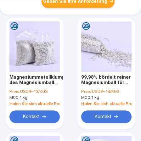
Geben Sie Ihre Anforderung
Magnesiummetallklumpenperlen
99,98% bördelt reiner
des Magnesiumballs
Magnesiumball für
99,95 Biofilter-Ball-
Wasser-
Preis:
USD9~13/KGS
Preis:
USD9~13/KGS
Magnesium-
Filtermagnesiummetallk
MOQ:
1 kg
MOQ:
1 kg
Körnchen Orp-
Metallball
Holen Sie sich aktuelle Preis
Holen Sie sich aktuelle Preis
Kontakt
Kontakt