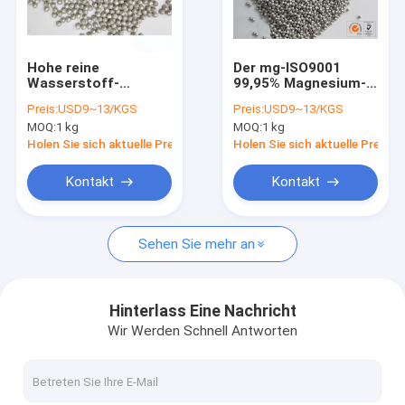
Fabrik-Ausflug
Qualitätskontrolle
Hohe reine
Der mg-ISO9001
Wasserstoff-
99,95% Magnesium-
Treten Sie mit uns in Verbindung
Wasser-Magnesium-
Ball Magnesium-
Preis:
USD9~13/KGS
Preis:
USD9~13/KGS
Körnchen-
Körnchen-Größen-
MOQ:
1 kg
MOQ:
1 kg
Magnesium-Ball-
1~6mm/Orp
Nachrichten
Dichte 1.7g/Cm3
Holen Sie sich aktuelle Preis
Holen Sie sich aktuelle Preis
Fordern Sie ein Zitat
Kontakt
Kontakt
Sehen Sie mehr an
Magnesium-Legierungs-Blatt
Magnesiumlegierung Platte
Hinterlass Eine Nachricht
Wir Werden Schnell Antworten
Magnesium-Photogravüre-Platte
Magnesiumkugeln