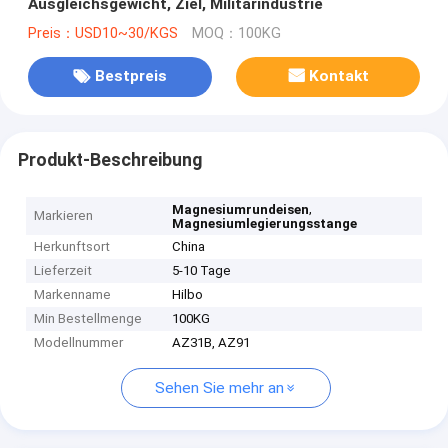
Ausgleichsgewicht, Ziel, Militärindustrie
Preis：USD10~30/KGS
MOQ：100KG
Bestpreis
Kontakt
Produkt-Beschreibung
,
Magnesiumrundeisen
Markieren
Magnesiumlegierungsstange
Herkunftsort
China
Lieferzeit
5-10 Tage
Markenname
Hilbo
Min Bestellmenge
100KG
Modellnummer
AZ31B, AZ91
Sehen Sie mehr an