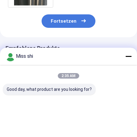
Fortsetzen
Empfohlene Produkte
Miss shi
2:35 AM
Good day, what product are you looking for?
Auflösbares
ASTM E8
High Elongati
Magnesium-
Magnesiumlegierungsstab,
Magnesium All
Legierungsplatz
glatte Oberfläche
Bars for Super
Corrosion
Resistance an
Bestpreis
Bestpreis
Bestprei
Durability