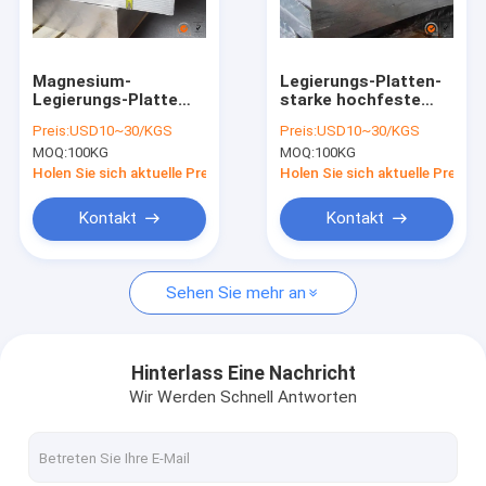
Fabrik-Ausflug
Qualitätskontrolle
Magnesium-
Legierungs-Platten-
Legierungs-Platte
starke hochfeste
Treten Sie mit uns in Verbindung
der 130mm
Magnesium-Blatt-
Preis:
USD10~30/KGS
Preis:
USD10~30/KGS
Magnesium-
Platte des
MOQ:
100KG
MOQ:
100KG
Legierungs-Platten-
Magnesium-AZ31B-
Nachrichten
Korrosionsbeständigkeits-
H24
Holen Sie sich aktuelle Preis
Holen Sie sich aktuelle Preis
AZ31
Fordern Sie ein Zitat
Kontakt
Kontakt
Sehen Sie mehr an
Magnesium-Legierungs-Blatt
Magnesiumlegierung Platte
Hinterlass Eine Nachricht
Wir Werden Schnell Antworten
Magnesium-Photogravüre-Platte
Magnesiumkugeln