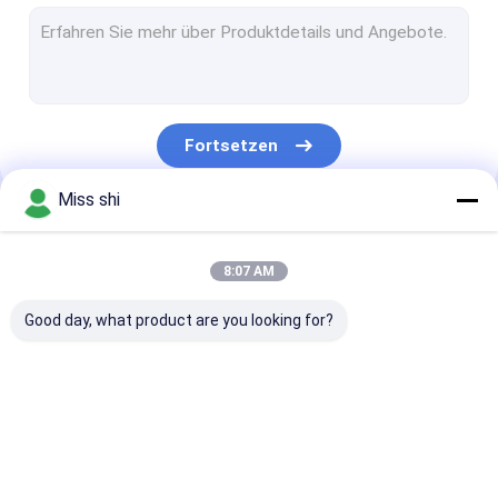
Magnesium Legierungs-Stange
Magnesium-Legierungs-Rohr
Magnesium-Körnchen
Fortsetzen
Magnesium-Legierungsbarren
Miss shi
Magnesium-Schweißens-Draht
Unsere Kategorien
Legierung des Magnesiums seltene Erd
8:07 AM
Magnesium-Grillanzünder
Good day, what product are you looking for?
Magnesium-Legierungs-Anoden
Magnesium-Verdrängung
Magnesium-
Magnesiumlegierung
Magnesium-
Magnesiummetallpulver
Legierungs-Blatt
Platte
Photogravüre-