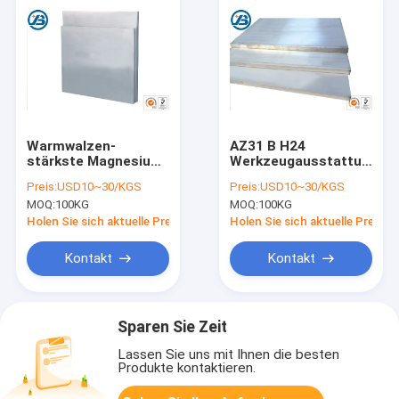
Warmwalzen-
AZ31 B H24
stärkste Magnesium-
Werkzeugausstattungs-
Legierungs-
Platte des
Preis:
USD10~30/KGS
Preis:
USD10~30/KGS
Photogravüre AZ31B
Magnesium-
MOQ:
100KG
MOQ:
100KG
für das Stempeln
Metalllegierungs-
Platten-Brett-ASTM
Holen Sie sich aktuelle Preis
Holen Sie sich aktuelle Preis
B90 B
Kontakt
Kontakt
Sparen Sie Zeit
Lassen Sie uns mit Ihnen die besten
Produkte kontaktieren.