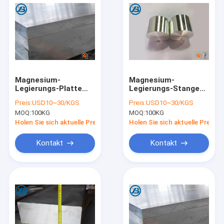
Magnesium-
Magnesium-
Legierungs-Platte
Legierungs-Stange
WE43 WE54 WE94
halb- Pleuelstange
Preis:
USD10~30/KGS
Preis:
USD10~30/KGS
ZK60 AM80 für
Φ3-160*3000
MOQ:
100KG
MOQ:
100KG
Aerospace, Flugzeug,
Diecasted AZ31B
Marine
Holen Sie sich aktuelle Preis
Holen Sie sich aktuelle Preis
Kontakt
Kontakt
Haus
Produkte
Über uns