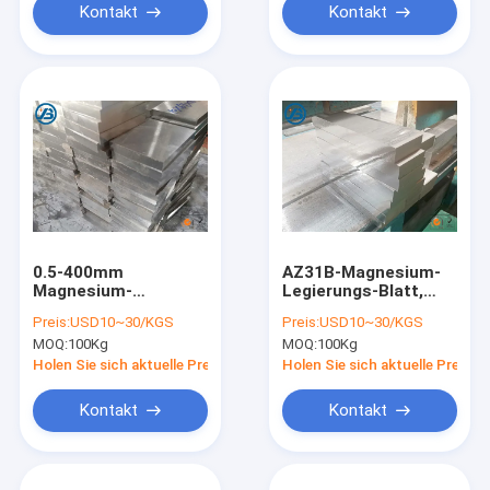
Kontakt
Kontakt
0.5-400mm
AZ31B-Magnesium-
Magnesium-
Legierungs-Blatt,
Legierungs-Blatt-
Stahlerzeugungs-
Preis:
USD10~30/KGS
Preis:
USD10~30/KGS
guter Widerstand zur
additive Magnesium-
MOQ:
100Kg
MOQ:
100Kg
organischen/alkalischen
Platte
Korrosion
Holen Sie sich aktuelle Preis
Holen Sie sich aktuelle Preis
Kontakt
Kontakt