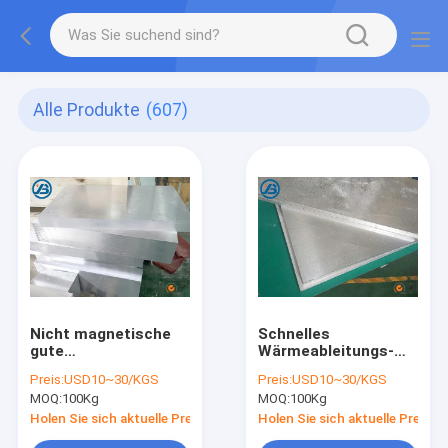
Alle Produkte
(607)
Nicht magnetische
Schnelles
gute
Wärmeableitungs-
Abschirmungsmagnesium-
leichtes Magnesium-
Preis:
USD10~30/KGS
Preis:
USD10~30/KGS
Legierung überziehen
gute
MOQ:
100Kg
MOQ:
100Kg
gute Stoßdämpfung
MetallplattenStoßdämpf
Holen Sie sich aktuelle Preis
Holen Sie sich aktuelle Preis