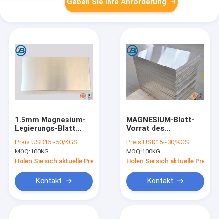
Geben Sie Ihre Anforderung
1.5mm Magnesium-
MAGNESIUM-Blatt-
Legierungs-Blatt
Vorrat des
kann
Magnesium-
Preis:
USD15~50/KGS
Preis:
USD15~30/KGS
kundengebundene
Photogravüre-
MOQ:
100KG
MOQ:
100KG
Breite für Produkte
Magnesium-
3C
Legierungs-Blatt-
Holen Sie sich aktuelle Preis
Holen Sie sich aktuelle Preis
AZ31B Verdrängungs
Kontakt
Kontakt