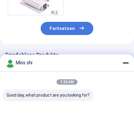
bearbeitet für
Baugewerbe
Fortsetzen
Empfohlene Produkte
Miss shi
7:32 AM
Good day, what product are you looking for?
AZ31B-Magnesium-
Magnesium-
AZ31B Mag-
Verdrängungs-Mag-
Metallverdrängung
Verdrängungs
Legierungs-
zerteilt ZK61M
Profil-Kühlkör
Verdrängung
AZ61, das Leistung
Heizkörper mi
profiliert Teile
abschirmend gut ist
kundengebund
Bestpreis
Bestpreis
Bestprei