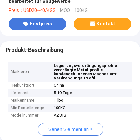
bearbeitet für Baugewerbe
Preis：USD20~40/KGS
MOQ：100KG
Bestpreis
Kontakt
Produkt-Beschreibung
,
Legierungsverdrängungsprofile
,
verdrängte Metallprofile
Markieren
kundengebundenes Magnesium-
Verdrängungs-Profil
Herkunftsort
China
Lieferzeit
5-10 Tage
Markenname
Hilbo
Min Bestellmenge
100KG
Modellnummer
AZ31B
Sehen Sie mehr an