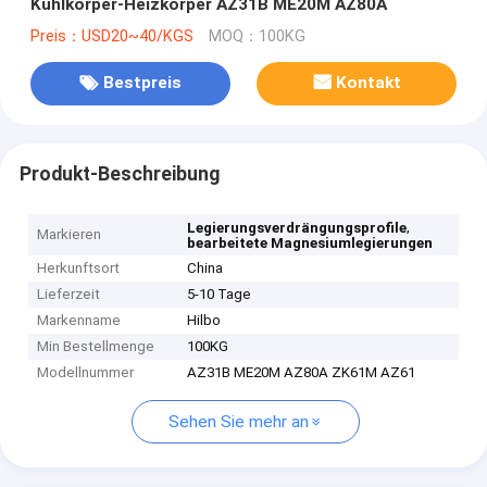
Kühlkörper-Heizkörper AZ31B ME20M AZ80A
Preis：USD20~40/KGS
MOQ：100KG
Bestpreis
Kontakt
Produkt-Beschreibung
,
Legierungsverdrängungsprofile
Markieren
bearbeitete Magnesiumlegierungen
Herkunftsort
China
Lieferzeit
5-10 Tage
Markenname
Hilbo
Min Bestellmenge
100KG
Modellnummer
AZ31B ME20M AZ80A ZK61M AZ61
Sehen Sie mehr an