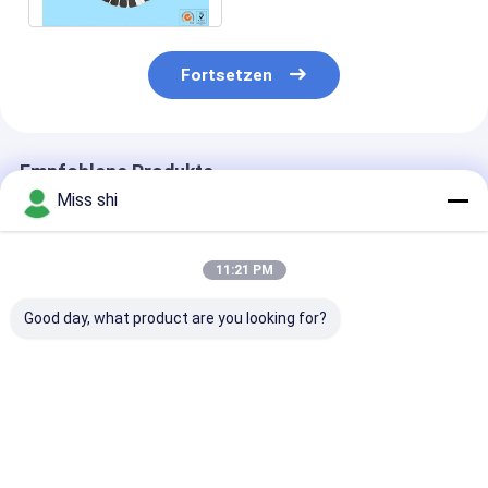
AZ80A
Fortsetzen
Empfohlene Produkte
Miss shi
11:21 PM
Good day, what product are you looking for?
Kundengebundenes
AZ31B-Magnesium-
Magnesium-
Magnesium-
Verdrängungs-Mag-
Metallverdrän
Verdrängungs-Profil
Legierungs-
zerteilt ZK61
bearbeitet für
Verdrängung
AZ61, das Lei
Baugewerbe
profiliert Teile
abschirmend g
Bestpreis
Bestpreis
Bestprei