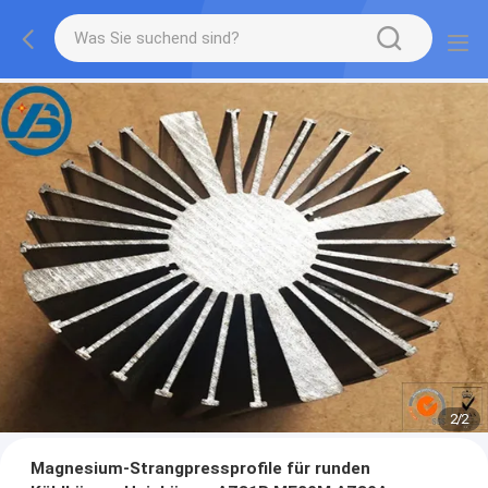
1
/
2
Magnesium-Strangpressprofile für runden