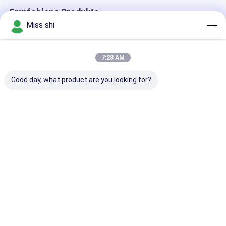
Empfohlene Produkte
Miss shi
7:28 AM
Good day, what product are you looking for?
Hochdehnbare
Maßgeschneiderte
Hohe Zugfesti
Magnesiumlegierungsstange
Magnesiumlegierbarren
Magnesiumlegi
mit hoher
mit geringer Dichte,
Stäbe Polieren
Streckgrenze, ideal
ideal für leichte
Wärmebeständ
für Schwerlast- und
mechanische Teile
geeignet für
Bestpreis
Bestpreis
Bestprei
Präzisionsanwendungen
und
industrielle
Strukturanwendungen
Anwendungen
Langlebig und
Material
Startseite
Über uns
Kontakt
Desktop Site
Sitemap
Privacy Policy
Qualität
Magnesium-Legierungs-Blatt
China Fabrik.Copyright © 2026
Dongguan Hilbo Magnesium Alloy Material Co.,Ltd. All Rights
Reserved.