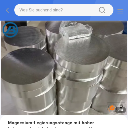
3
/
4
Magnesium-Legierungsstange mit hoher