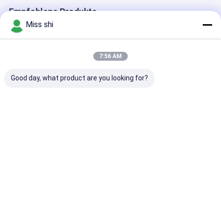
Empfohlene Produkte
Miss shi
7:56 AM
Good day, what product are you looking for?
Hochdehnbare
Maßgeschneiderte
Hohe Zugfesti
Magnesiumlegierungsstange
Magnesiumlegierbarren
Magnesiumlegi
mit hoher
mit geringer Dichte,
Stäbe Polieren
Streckgrenze, ideal
ideal für leichte
Wärmebeständ
für Schwerlast- und
mechanische Teile
geeignet für
Bestpreis
Bestpreis
Bestprei
Präzisionsanwendungen
und
industrielle
Strukturanwendungen
Anwendungen
Langlebig und
Material
Startseite
Über uns
Kontakt
Desktop Site
Sitemap
Privacy Policy
Qualität
Magnesium-Legierungs-Blatt
China Fabrik.Copyright © 2026
Dongguan Hilbo Magnesium Alloy Material Co.,Ltd. All Rights
Reserved.