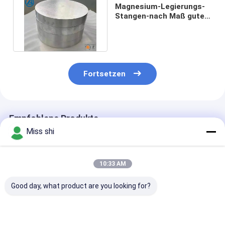
Magnesium-Legierungs-
Stangen-nach Maß gute
Stoßdämpfungs-Leistung
Fortsetzen
Empfohlene Produkte
Miss shi
10:33 AM
Good day, what product are you looking for?
Auflösbares
ASTM E8
High Elongati
Magnesium-
Magnesiumlegierungsstab,
Magnesium All