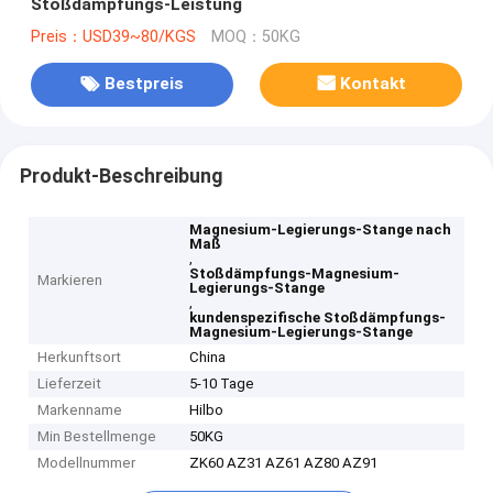
Stoßdämpfungs-Leistung
Preis：USD39~80/KGS
MOQ：50KG
Bestpreis
Kontakt
Produkt-Beschreibung
Magnesium-Legierungs-Stange nach
Maß
,
Stoßdämpfungs-Magnesium-
Markieren
Legierungs-Stange
,
kundenspezifische Stoßdämpfungs-
Magnesium-Legierungs-Stange
Herkunftsort
China
Lieferzeit
5-10 Tage
Markenname
Hilbo
Min Bestellmenge
50KG
Modellnummer
ZK60 AZ31 AZ61 AZ80 AZ91