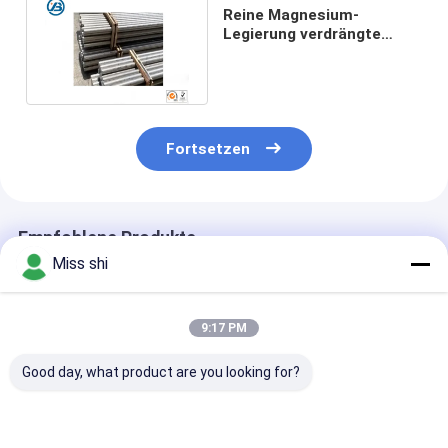
Reine Magnesium-
Legierung verdrängte
Stange/Rod For Industry
AZ31B 99,99%
Fortsetzen
Empfohlene Produkte
Miss shi
9:17 PM
Good day, what product are you looking for?
Hochdehnbare
Maßgeschneiderte
Hohe Zugfesti