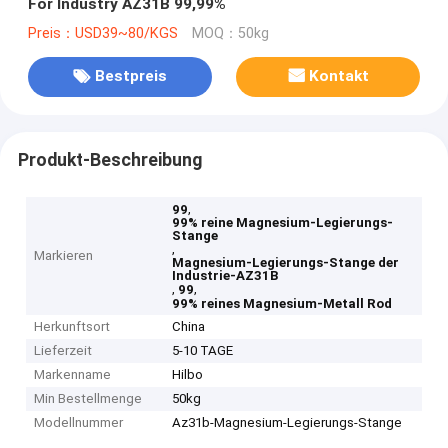
For Industry AZ31B 99,99%
Preis：USD39~80/KGS
MOQ：50kg
Bestpreis
Kontakt
Produkt-Beschreibung
,
99
99% reine Magnesium-Legierungs-
Stange
,
Markieren
Magnesium-Legierungs-Stange der
Industrie-AZ31B
,
,
99
99% reines Magnesium-Metall Rod
Herkunftsort
China
Lieferzeit
5-10 TAGE
Markenname
Hilbo
Min Bestellmenge
50kg
Modellnummer
Az31b-Magnesium-Legierungs-Stange