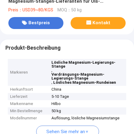
Magnesium-Stangen-Lieferanten für Öls-
Extraktionindustrie
Preis：USD39~80/KGS
MOQ：50 kg
Bestpreis
Kontakt
Produkt-Beschreibung
Lösliche Magnesium-Legierungs-
Stange
,
Markieren
Verdrängungs-Magnesium-
Legierungs-Stange
,
Lösliches Magnesium-Rundeisen
Herkunftsort
China
Lieferzeit
5-10 Tage
Markenname
Hilbo
Min Bestellmenge
50 kg
Modellnummer
Auflösung, lösliche Magnesiumstange
Sehen Sie mehr an