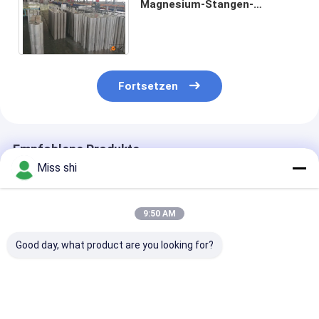
Magnesium-Stangen-
Magnesium-Stangen-
Lieferanten für Öls-
Extraktionindustrie
Fortsetzen
Empfohlene Produkte
Miss shi
9:50 AM
Good day, what product are you looking for?
Hochdehnbare
Maßgeschneiderte
Hohe Zugfesti
Magnesiumlegierungsstange
Magnesiumlegierbarren
Magnesiumlegi
mit hoher
mit geringer Dichte,
Stäbe Polieren