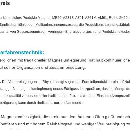
reis
erkömmliches Produkte Material: ME20, AZ31B, AZ91, AZ61M, AM61, Reihe ZK60,
nländischen führenden Multiaufrechnenprozesses, die Produktions-Leistungsfähigke
ualität von Gusserzeugnissen, verringern Energieverbrauch und Produktionskoste
erfahrenstechnik:
erglichen mit traditioneller Magnesiumlegierung, hat halbkontinuierlic
uf seiner Organisation und Zusammensetzung.
.
Die Verunreinigungen im Rhyolith neigt sogar, das Formteilprodukt herein auf Nul
tranggießenmagnesiumlegierung neues Edelgasschutzgerät an, das die Menge der v
roduktqualität verbessernd. im traditionellen Prozess wird der Einschmelzenprozeß v
erzögerung kann durch rholite etc. nur, entflammend.
Magnesiumflüssigkeit, die direkt aus dem haltenen Ofen gießt und schne
.
ipettieren und mit hohem Reinheitsgrad und weniger Verunreinigung zw