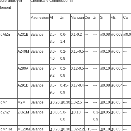
egierungs-
Art
Chemikalie Composition%
lement
Magnesium
Al
Zn
Mangan
Cer
Zr
Si
F.E.
Ca
gAlZn
AZ31B
Balance
2.5-
0.6-
0.1-0.2
---
---
≦0.08
≦0.003
≦0.
3.5
1.4
AZ40M
Balance
3.0-
0.2-
0.15-0.5
---
---
≦0.10
≦0.05
---
4.0
0.8
AZ80A
Balance
7.8-
0.2-
0.12-0.5
---
---
≦0.10
≦0.005
---
9.2
0.8
AZ91D
Balance
8.5-
0.45-
0.17-0.4
---
---
≦0.08
≦0.004
---
9.5
0.9
MgMn
M2M
Balance
≦0.20
≦0.30
1.3-2.5
---
---
≦0.10
≦0.05
---
gZnZr
ZK61M
Balance
≦0.05
5.0-
≦0.10
---
0.3-
≦0.05
≦0.05
---
6.0
0.9
MgMnRe
ME20M
Balance
≦0.20
≦0.30
1.32-2.2
0.15-
---
≦0.10
≦0.05
---