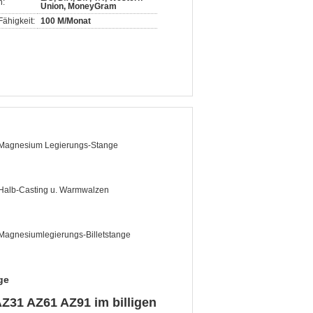
n:
Union, MoneyGram
ähigkeit:
100 M/Monat
Magnesium Legierungs-Stange
Halb-Casting u. Warmwalzen
Magnesiumlegierungs-Billetstange
ge
31 AZ61 AZ91 im billigen