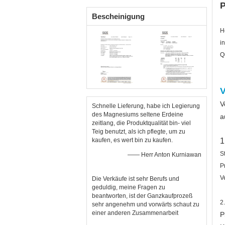
AZ31B
P
Bescheinigung
H
i
Q
V
V
Schnelle Lieferung, habe ich Legierung
des Magnesiums seltene Erdeine
a
zeitlang, die Produktqualität bin- viel
Teig benutzt, als ich pflegte, um zu
kaufen, es wert bin zu kaufen.
1
S
—— Herr Anton Kurniawan
P
V
Die Verkäufe ist sehr Berufs und
geduldig, meine Fragen zu
beantworten, ist der Ganzkaufprozeß
2
sehr angenehm und vorwärts schaut zu
einer anderen Zusammenarbeit
P