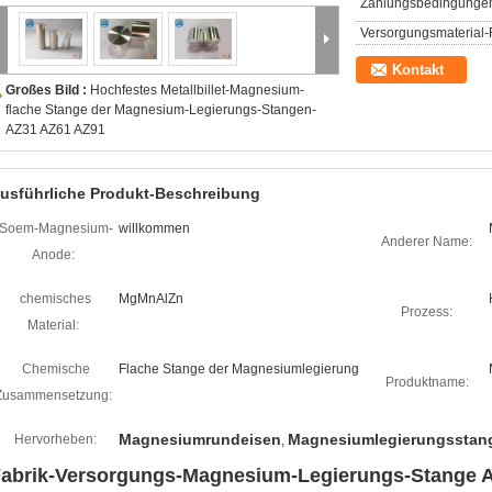
Zahlungsbedingunge
Versorgungsmaterial-F
Kontakt
Großes Bild :
Hochfestes Metallbillet-Magnesium-
flache Stange der Magnesium-Legierungs-Stangen-
AZ31 AZ61 AZ91
usführliche Produkt-Beschreibung
Soem-Magnesium-
willkommen
Anderer Name:
Anode:
chemisches
MgMnAlZn
Prozess:
Material:
Chemische
Flache Stange der Magnesiumlegierung
Produktname:
Zusammensetzung:
Magnesiumrundeisen
Magnesiumlegierungsstan
Hervorheben:
,
abrik-Versorgungs-Magnesium-Legierungs-Stange AZ