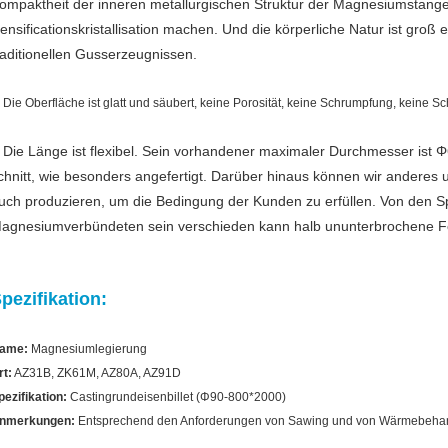
ompaktheit der inneren metallurgischen Struktur der Magnesiumstange 
ensificationskristallisation machen. Und die körperliche Natur ist groß
raditionellen Gusserzeugnissen.
. Die Oberfläche ist glatt und säubert, keine Porosität, keine Schrumpfung, keine 
Die Länge ist flexibel. Sein vorhandener maximaler Durchmesser is
.
chnitt, wie besonders angefertigt. Darüber hinaus können wir anderes u
uch produzieren, um die Bedingung der Kunden zu erfüllen. Von den Sp
agnesiumverbündeten sein verschieden kann halb ununterbrochene F
pezifikation:
ame:
Magnesiumlegierung
rt:
AZ31B, ZK61M, AZ80A, AZ91D
pezifikation:
Castingrundeisenbillet (Φ90-800*2000)
nmerkungen:
Entsprechend den Anforderungen von Sawing und von Wärmebeha