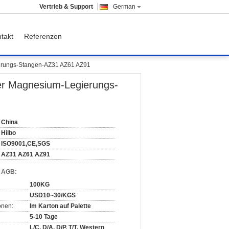
Vertrieb & Support
German
takt
Referenzen
ierungs-Stangen-AZ31 AZ61 AZ91
der Magnesium-Legierungs-
China
Hilbo
ISO9001,CE,SGS
AZ31 AZ61 AZ91
d AGB:
100KG
USD10~30/KGS
onen:
Im Karton auf Palette
5-10 Tage
L/C, D/A, D/P, T/T, Western