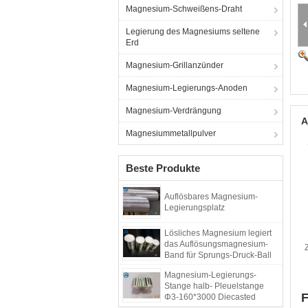
Magnesium-Schweißens-Draht
Legierung des Magnesiums seltene
Erd
Magnesium-Grillanzünder
Magnesium-Legierungs-Anoden
Magnesium-Verdrängung
A
Magnesiummetallpulver
Beste Produkte
Auflösbares Magnesium-
Legierungsplatz
Lösliches Magnesium legiert
das Auflösungsmagnesium-
Band für Sprungs-Druck-Ball
und zerbricht Bau-Werkzeuge
Magnesium-Legierungs-
Stange halb- Pleuelstange
F
Φ3-160*3000 Diecasted