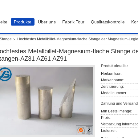
eite
Produkte
Über uns
Fabrik Tour
Qualitätskontrolle
Kon
Stange
Hochfestes Metallbillet-Magnesium-flache Stange der Magnesium-Leg
ochfestes Metallbillet-Magnesium-flache Stange 
tangen-AZ31 AZ61 AZ91
Produktdetails:
Herkunftsort:
Markenname:
Zertifizierung:
Modellnummer:
Zahlung und Versan
Min Bestellmenge:
Preis:
Verpackung Informati
Lieferzeit: