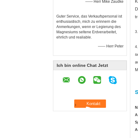
K
—— Herr Mike Zaudke
D
Guter Service, das Verkaufspersonal ist
t
enthusiastisch, mich zu erinnern die
Anmerkungen, wenn er Legierung des
3
Magnesiums seltene Erdverarbeitet,
ehrlich und realiable.
—— Herr Peter
4
s
a
Ich bin online Chat Jetzt
M
S
N
A
S
A