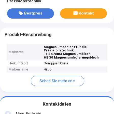
Präzisionstechnik
Bestpreis
Kontakt
Produkt-Beschreibung
Magnesiumschicht für die
Präzisionstechnik
Markieren
,
,
1.8 G/cm3 Magnesiumblech
HB 30 Magnesiumlegierungsblech
Herkunftsort
Dongguan China
Markenname
Hilbo
Sehen Sie mehr an
Kontaktdaten
Miss. Emily shi