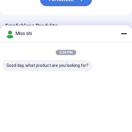
Empfohlene Produkte
Miss shi
2:24 PM
Good day, what product are you looking for?
Wärmeausdehnung
Magnesiumschicht
1,5 mm dicke
25 X 10-6 K
Metall mit einer
Magnesiumlegi
Magnesiumlegierungsplatte
Dicke von 15 mm mit
mit einer
1000mm X 1000mm
leichten, langlebigen
Zugfestigkeit 
Wärmeleitfähigkeit
und
120 MPa und e
Bestpreis
Bestpreis
Bestprei
150 W mK
korrosionsbeständigen
Wärmeleitfähi
Präzisionstechnische
Eigenschaften für
von 150 WmK,
Leichtmetallplatte
Automobilteile
entwickelt für
und
Raumfahrtko
Startseite
Über uns
Kontakt
Desktop Site
Sitemap
Privacy Policy