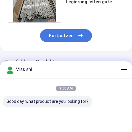
Legierung leiten gute
elektromagnetische
Antistörung
Fortsetzen
Empfohlene Produkte
Miss shi
9:50 AM
Good day, what product are you looking for?
Gute Corrostions-
Gutes Magnesium-
Hohe Qualität
Widerstand-
Legierungs-Rohr
bestätigte
Magnesium-
Corrostions-
Magnesium-