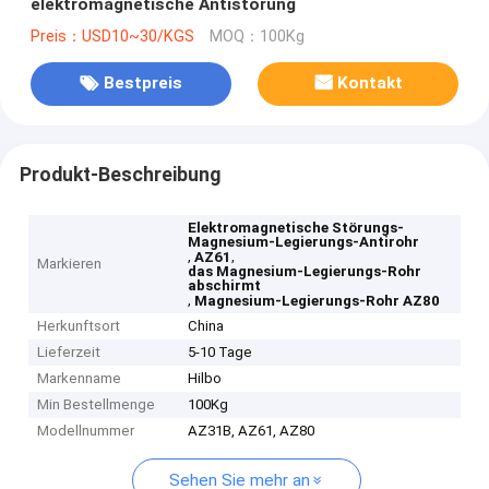
elektromagnetische Antistörung
Preis：USD10~30/KGS
MOQ：100Kg
Bestpreis
Kontakt
Produkt-Beschreibung
Elektromagnetische Störungs-
Magnesium-Legierungs-Antirohr
,
,
AZ61
Markieren
das Magnesium-Legierungs-Rohr
abschirmt
,
Magnesium-Legierungs-Rohr AZ80
Herkunftsort
China
Lieferzeit
5-10 Tage
Markenname
Hilbo
Min Bestellmenge
100Kg
Modellnummer
AZ31B, AZ61, AZ80
Sehen Sie mehr an