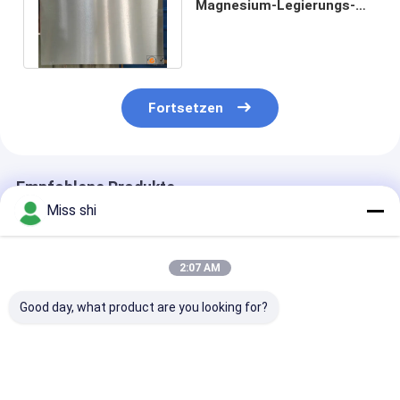
Magnesium-Legierungs-
Platten-Blatt AZ31 AZ80
AZ61 AZ91 ZK61
Fortsetzen
Empfohlene Produkte
Miss shi
2:07 AM
Good day, what product are you looking for?
Wärmeausdehnung
Magnesiumschicht
1,5 mm dicke
25 X 10-6 K
Metall mit einer
Magnesiumlegi
Magnesiumlegierungsplatte
Dicke von 15 mm mit
mit einer