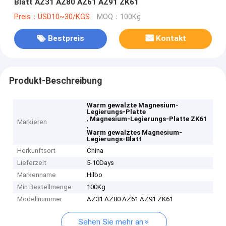
Blatt AZ31 AZ80 AZ61 AZ91 ZK61
Preis：USD10~30/KGS
MOQ：100Kg
Bestpreis
Kontakt
Produkt-Beschreibung
Warm gewalzte Magnesium-
Legierungs-Platte
,
Magnesium-Legierungs-Platte ZK61
Markieren
,
Warm gewalztes Magnesium-
Legierungs-Blatt
Herkunftsort
China
Lieferzeit
5-10Days
Markenname
Hilbo
Min Bestellmenge
100Kg
Modellnummer
AZ31 AZ80 AZ61 AZ91 ZK61
Sehen Sie mehr an