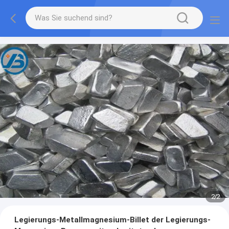
1
/
2
Legierungs-Metallmagnesium-Billet der Legierungs-