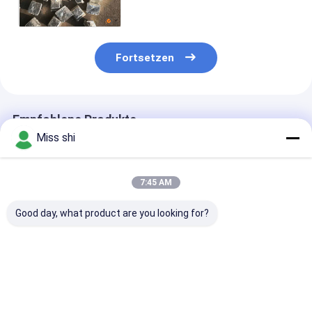
weitverbreitetes besseren
Qualität 99,99%
Fortsetzen
Empfohlene Produkte
Miss shi
7:45 AM
Good day, what product are you looking for?
99,95% Barren Rod
Mg99.95B-
Magnesium Mg
der Reinheits-
Magnesium-
und Magnesiu
Magnesium-
Legierungs-Barren
Legierungs-Ba
Legierungs-AZ91D
ISO bescheinigen
für Fahrrad-
elektronisch und
Umweltschutz
Leichtmetallr
Bestpreis
Bestpreis
Bestprei
Instrument-Industrie