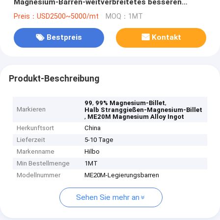
Magnesium-Barren-weitverbreitetes besseren
Qualität 99,99%
Preis：USD2500~5000/mt
MOQ：1MT
Bestpreis
Kontakt
Produkt-Beschreibung
,
,
99
99% Magnesium-Billet
Markieren
Halb Stranggießen-Magnesium-Billet
,
ME20M Magnesium Alloy Ingot
Herkunftsort
China
Lieferzeit
5-10 Tage
Markenname
Hilbo
Min Bestellmenge
1MT
Modellnummer
ME20M-Legierungsbarren
Sehen Sie mehr an