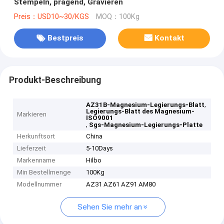
Stempeln, prägend, Gravieren
Preis：USD10~30/KGS
MOQ：100Kg
Bestpreis
Kontakt
Produkt-Beschreibung
,
AZ31B-Magnesium-Legierungs-Blatt
Legierungs-Blatt des Magnesium-
Markieren
ISO9001
,
Sgs-Magnesium-Legierungs-Platte
Herkunftsort
China
Lieferzeit
5-10Days
Markenname
Hilbo
Min Bestellmenge
100Kg
Modellnummer
AZ31 AZ61 AZ91 AM80
Sehen Sie mehr an