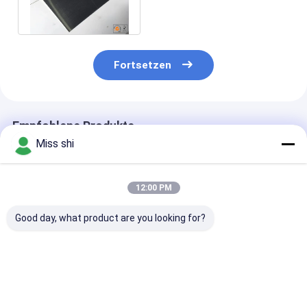
prägend, Gravieren
Fortsetzen
Empfohlene Produkte
Miss shi
12:00 PM
Good day, what product are you looking for?
Wärmeausdehnung
Magnesiumschicht
1,5 mm dicke
25 X 10-6 K
Metall mit einer
Magnesiumlegi
Magnesiumlegierungsplatte
Dicke von 15 mm mit
mit einer
1000mm X 1000mm
leichten, langlebigen
Zugfestigkeit 
Wärmeleitfähigkeit
und
120 MPa und e
Bestpreis
Bestpreis
Bestprei