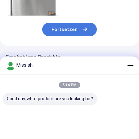
Prägung graviert
Fortsetzen
Empfohlene Produkte
Miss shi
5:16 PM
Good day, what product are you looking for?
Verlängerung 10
Wärmeleitfähigkeit
Thermische
Prozent
150 WmK
Ausdehnung 25
Magnesiumlegierung
Magnesiumlegierteilplatte
6 K
Hartigkeit der Platte
mit Zugfestigkeit
Magnesiumble
HB30 für Luftfahrt,
120 MPa
Silber verbesse
Bestpreis
Bestpreis
Bestprei