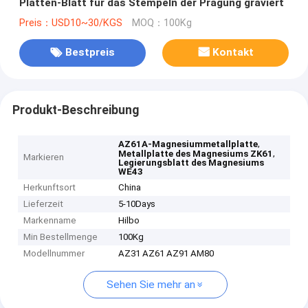
Platten-Blatt für das Stempeln der Prägung graviert
Preis：USD10~30/KGS
MOQ：100Kg
Bestpreis
Kontakt
Produkt-Beschreibung
,
AZ61A-Magnesiummetallplatte
,
Metallplatte des Magnesiums ZK61
Markieren
Legierungsblatt des Magnesiums
WE43
Herkunftsort
China
Lieferzeit
5-10Days
Markenname
Hilbo
Min Bestellmenge
100Kg
Modellnummer
AZ31 AZ61 AZ91 AM80
Sehen Sie mehr an