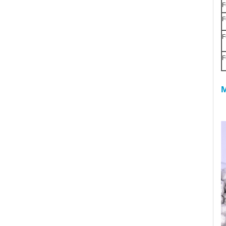
F
F
F
F
M