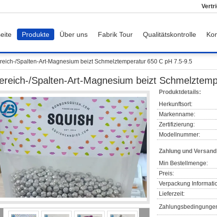
Vertr
eite
Produkte
Über uns
Fabrik Tour
Qualitätskontrolle
Kon
reich-/Spalten-Art-Magnesium beizt Schmelztemperatur 650 C pH 7.5-9.5
ereich-/Spalten-Art-Magnesium beizt Schmelztemp
Produktdetails:
Herkunftsort:
Markenname:
Zertifizierung:
Modellnummer:
Zahlung und Versan
Min Bestellmenge:
Preis:
Verpackung Informati
Lieferzeit:
Zahlungsbedingunge