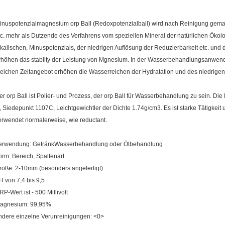
inuspotenzialmagnesium orp Ball (Redoxpotenzialball) wird nach Reinigung gemach
tc. mehr als Dutzende des Verfahrens vom speziellen Mineral der natürlichen Ökolo
lkalischen, Minuspotenzials, der niedrigen Auflösung der Reduzierbarkeit etc. und
rhöhen das stablity der Leistung von Mgnesium. In der Wasserbehandlungsanwen
leichen Zeitangebot erhöhen die Wasserreichen der Hydratation und des niedrige
er orp Ball ist Polier- und Prozess, der orp Ball für Wasserbehandlung zu sein. Die
, Siedepunkt 1107C, Leichtgewichtler der Dichte 1.74g/cm3. Es ist starke Tätigkeit und
erwendet normalerweise, wie reductant.
erwendung: GetränkWasserbehandlung oder Ölbehandlung
orm: Bereich, Spaltenart
röße: 2-10mm (besonders angefertigt)
H von 7,4 bis 9,5
RP-Wert ist - 500 Millivolt
agnesium: 99,95%
ndere einzelne Verunreinigungen: <0>