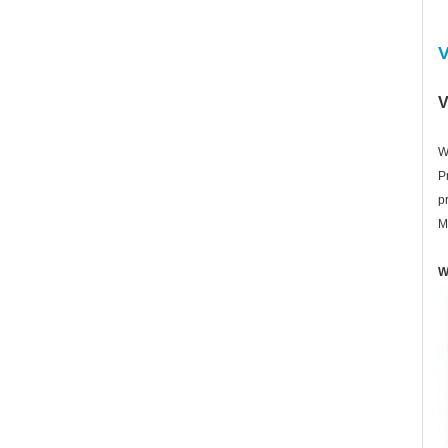
V
V
W
P
p
M
W