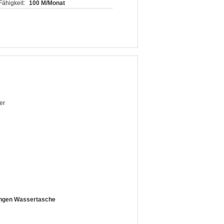
ähigkeit:
100 M/Monat
er
angen Wassertasche