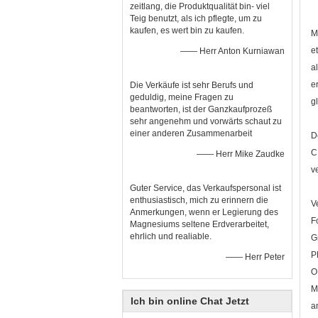
zeitlang, die Produktqualität bin- viel
Teig benutzt, als ich pflegte, um zu
kaufen, es wert bin zu kaufen.
M
e
—— Herr Anton Kurniawan
a
e
Die Verkäufe ist sehr Berufs und
geduldig, meine Fragen zu
g
beantworten, ist der Ganzkaufprozeß
sehr angenehm und vorwärts schaut zu
einer anderen Zusammenarbeit
D
C
—— Herr Mike Zaudke
v
Guter Service, das Verkaufspersonal ist
enthusiastisch, mich zu erinnern die
V
Anmerkungen, wenn er Legierung des
F
Magnesiums seltene Erdverarbeitet,
ehrlich und realiable.
G
P
—— Herr Peter
O
M
Ich bin online Chat Jetzt
a