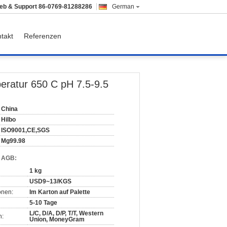
ieb & Support
86-0769-81288286
German
takt
Referenzen
eratur 650 C pH 7.5-9.5
China
Hilbo
ISO9001,CE,SGS
Mg99.98
d AGB:
1 kg
USD9~13/KGS
onen:
Im Karton auf Palette
5-10 Tage
L/C, D/A, D/P, T/T, Western
n:
Union, MoneyGram