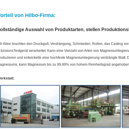
orteil von Hilbo-Firma:
ollständige Auswahl von Produktarten, stellen Produktions
ir Allee brachten den Druckguß, Verdrängung, Schmieden, Rollen, das Casting vor
räzisionsTestgerät verarbeitet. Kann eine Vielzahl von Arten von Magnesiumlegi
roduzieren und entwickelte eine hochfeste Magnesiumlegierung verdrängte Blatt.
agnesiums, kann Magnesium bis zu 99,99% von hohem Reinheitsgrad angehoben
erkstatt: