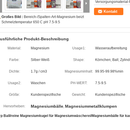
Versorgungsmaterial-F
Kontakt
Großes Bild :
Bereich-/Spalten-Art-Magnesium beizt
Schmelztemperatur 650 C pH 7.5-9.5
usführliche Produkt-Beschreibung
Material:
Magnesium
Usage1:
Wasseraufbereitung
Farbe:
Silber-Weiß
Shape:
Körnchen; Ball; Zylind
Dichte:
1.7g / cm3
Magnesiuminhalt:
99.95-99.98%min
Usage2:
Waschen
PH-WERT:
7.5-9.5
Größe:
Kundenspezifische
Gewicht:
Kundenspezifische
Magnesiumbälle
Magnesiummetallklumpen
Hervorheben:
,
rp Ball/reine Magnesiumkugel für Magnesiumwäscherei/Magnesiumbälle für k