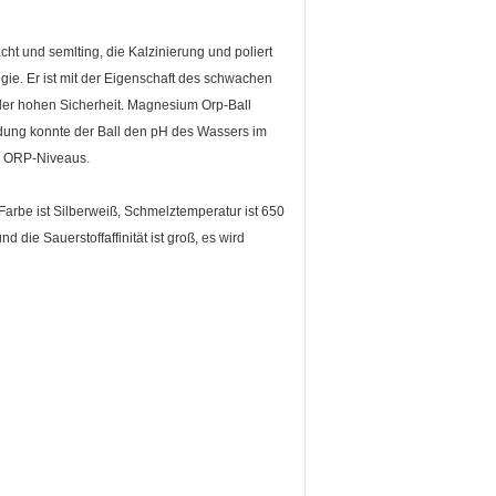
t und semlting, die Kalzinierung und poliert
gie. Er ist mit der Eigenschaft des schwachen
 der hohen Sicherheit. Magnesium Orp-Ball
dung konnte der Ball den pH des Wassers im
n ORP-Niveaus.
 Farbe ist Silberweiß, Schmelztemperatur ist 650
 die Sauerstoffaffinität ist groß, es wird