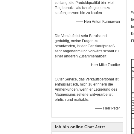
zeitlang, die Produktqualität bin- viel
Teig benutzt, als ich pflegte, um zu
W
kaufen, es wert bin zu kaufen.
b
—— Herr Anton Kurniawan
b
K
Die Verkäufe ist sehr Berufs und
geduldig, meine Fragen zu
F
beantworten, ist der Ganzkaufprozeß
sehr angenehm und vorwärts schaut zu
einer anderen Zusammenarbeit
—— Herr Mike Zaudke
A
Z
Guter Service, das Verkaufspersonal ist
enthusiastisch, mich zu erinnern die
Anmerkungen, wenn er Legierung des
E
Magnesiums seltene Erdverarbeitet,
ehrlich und realiable.
Q
—— Herr Peter
Q
E
Ich bin online Chat Jetzt
E