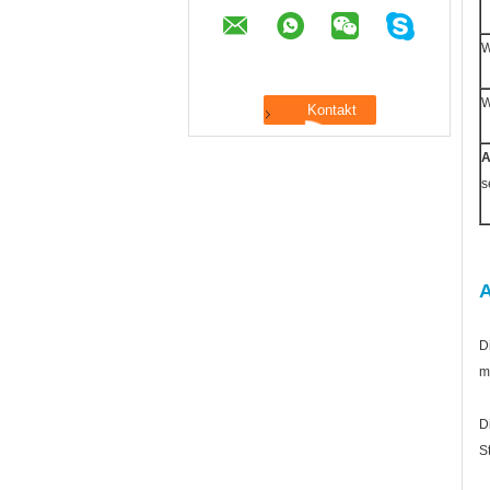
A
s
A
D
m
D
S