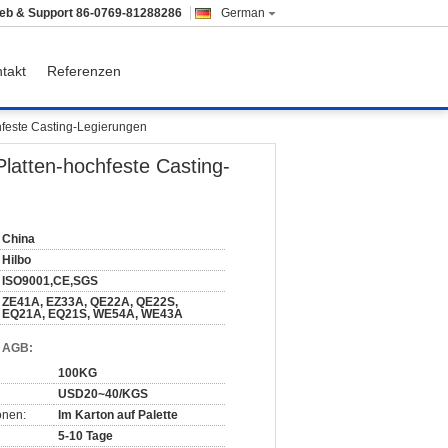
ieb & Support
86-0769-81288286
German
takt
Referenzen
hfeste Casting-Legierungen
latten-hochfeste Casting-
China
Hilbo
ISO9001,CE,SGS
ZE41A, EZ33A, QE22A, QE22S,
EQ21A, EQ21S, WE54A, WE43A
d AGB:
100KG
USD20~40/KGS
onen:
Im Karton auf Palette
5-10 Tage