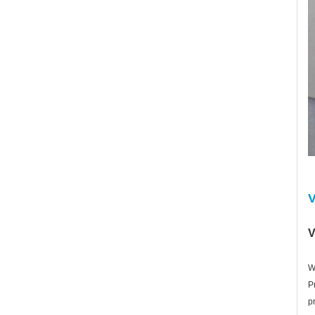
V
V
W
P
p