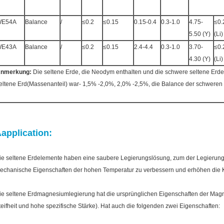
WE54A
Balance
/
≤0.2
≤0.15
0.15-0.4
0.3-1.0
4.75-
≤0.
5.50 (Y)
(Li)
WE43A
Balance
/
≤0.2
≤0.15
2.4-4.4
0.3-1.0
3.70-
≤0.
4.30 (Y)
(Li)
nmerkung:
Die seltene Erde, die Neodym enthalten und die schwere seltene E
eltene Erd(Massenanteil) war- 1,5% -2,0%, 2,0% -2,5%, die Balance der schweren 
application:
ie seltene Erdelemente haben eine saubere Legierungslösung, zum der Legierungs
echanische Eigenschaften der hohen Temperatur zu verbessern und erhöhen die K
ie seltene Erdmagnesiumlegierung hat die ursprünglichen Eigenschaften der Magne
teifheit und hohe spezifische Stärke). Hat auch die folgenden zwei Eigenschaften: