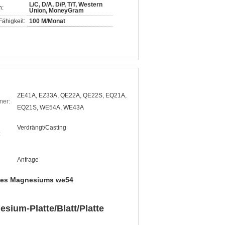
L/C, D/A, D/P, T/T, Western
n:
Union, MoneyGram
ähigkeit:
100 M/Monat
ZE41A, EZ33A, QE22A, QE22S, EQ21A,
mer:
EQ21S, WE54A, WE43A
Verdrängt/Casting
:
Anfrage
des Magnesiums we54
sium-Platte/Blatt/Platte