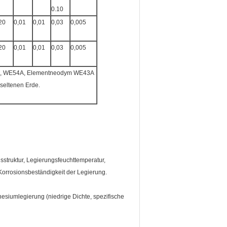
0.10
20
0,01
0,01
0,03
0,005
20
0,01
0,01
0,03
0,005
rde, WE54A, Elementneodym WE43A
seltenen Erde.
struktur, Legierungsfeuchttemperatur,
orrosionsbeständigkeit der Legierung.
siumlegierung (niedrige Dichte, spezifische