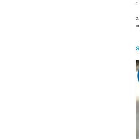
1
2
u
S