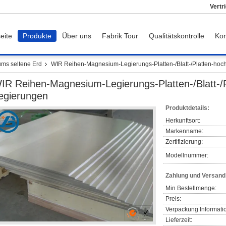
Vertr
eite
Produkte
Über uns
Fabrik Tour
Qualitätskontrolle
Kon
ms seltene Erd
WIR Reihen-Magnesium-Legierungs-Platten-/Blatt-/Platten-hoc
IR Reihen-Magnesium-Legierungs-Platten-/Blatt-/P
egierungen
Produktdetails:
Herkunftsort:
Markenname:
Zertifizierung:
Modellnummer:
Zahlung und Versan
Min Bestellmenge:
Preis:
Verpackung Informati
Lieferzeit: