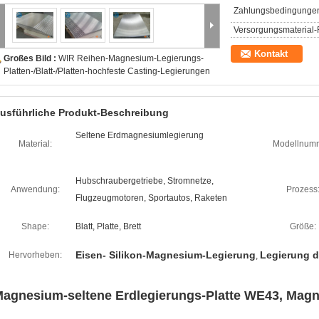
Zahlungsbedingunge
Versorgungsmaterial-F
Kontakt
Großes Bild :
WIR Reihen-Magnesium-Legierungs-
Platten-/Blatt-/Platten-hochfeste Casting-Legierungen
usführliche Produkt-Beschreibung
Seltene Erdmagnesiumlegierung
Material:
Modellnum
Hubschraubergetriebe, Stromnetze,
Anwendung:
Prozess
Flugzeugmotoren, Sportautos, Raketen
Shape:
Blatt, Platte, Brett
Größe:
Eisen- Silikon-Magnesium-Legierung
Legierung 
Hervorheben:
,
agnesium-seltene Erdlegierungs-Platte WE43, Magne