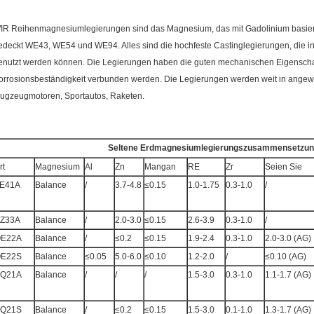
IR Reihenmagnesiumlegierungen sind das Magnesium, das mit Gadolinium basiert 
edeckt WE43, WE54 und WE94. Alles sind die hochfeste Castinglegierungen, die i
enutzt werden können. Die Legierungen haben die guten mechanischen Eigenschaf
orrosionsbeständigkeit verbunden werden. Die Legierungen werden weit in angew
lugzeugmotoren, Sportautos, Raketen.
Seltene Erdmagnesiumlegierungszusammensetzun
rt
Magnesium
Al
Zn
Mangan
RE
Zr
Seien Sie
E41A
Balance
/
3.7-4.8
≤0.15
1.0-1.75
0.3-1.0
/
Z33A
Balance
/
2.0-3.0
≤0.15
2.6-3.9
0.3-1.0
/
E22A
Balance
/
≤0.2
≤0.15
1.9-2.4
0.3-1.0
2.0-3.0 (AG)
E22S
Balance
≤0.05
5.0-6.0
≤0.10
1.2-2.0
/
≤0.10 (AG)
Q21A
Balance
/
/
/
1.5-3.0
0.3-1.0
1.1-1.7 (AG)
Q21S
Balance
/
≤0.2
≤0.15
1.5-3.0
0.1-1.0
1.3-1.7 (AG)