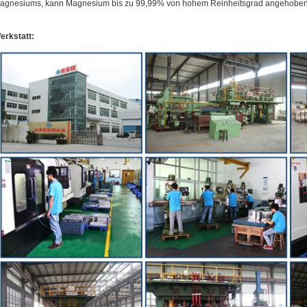
agnesiums, kann Magnesium bis zu 99,99% von hohem Reinheitsgrad angehoben
erkstatt: