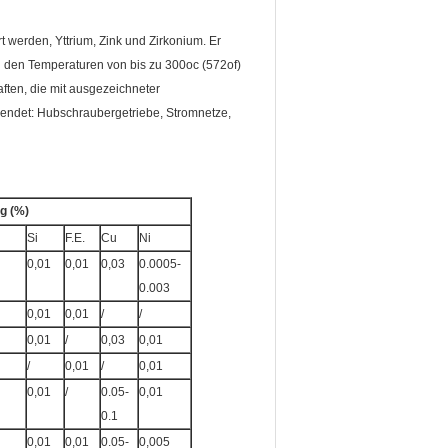
werden, Yttrium, Zink und Zirkonium. Er
n den Temperaturen von bis zu 300oc (572of)
ten, die mit ausgezeichneter
endet: Hubschraubergetriebe, Stromnetze,
g (%)
Si
F.E.
Cu
Ni
0,01
0,01
0,03
0.0005-
0.003
0,01
0,01
/
/
0,01
/
0,03
0,01
/
0,01
/
0,01
0,01
/
0.05-
0,01
0.1
0,01
0,01
0.05-
0,005