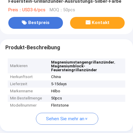
Feuerstein-Grillanzünder-Ausrüstungs-Silber-Farbe
Preis：USD3-6/pcs
MOQ：50pcs
Bestpreis
Kontakt
Produkt-Beschreibung
,
Magnesiumstangengrillanzünder
Markieren
Magnesiumblock-
Feuersteingrillanzünder
Herkunftsort
China
Lieferzeit
5-15days
Markenname
Hilbo
Min Bestellmenge
50pcs
Modellnummer
Flintstone
Sehen Sie mehr an