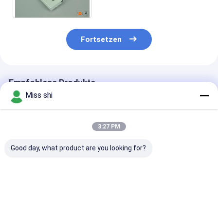
Feuerstein-Grillanzünder-
Ausrüstungs-Silber-Farbe
Fortsetzen
Empfohlene Produkte
Miss shi
3:27 PM
Good day, what product are you looking for?
Multifunktionsnotfall
Überlebens-
Magnesium Fli
2 in 1 Mag-Stangen-
kampierendes
Stone Fire Sta
Grillanzünder 5,5 x 3
Magnesium im Freien
Fire Stahl mit 
x 0,2 bewegt Schritt
Flint Steel Striker
kundengebund
für Schritt fort
Fire Starter für
Logo
Bestpreis
Bestpreis
Bestprei
Notfall