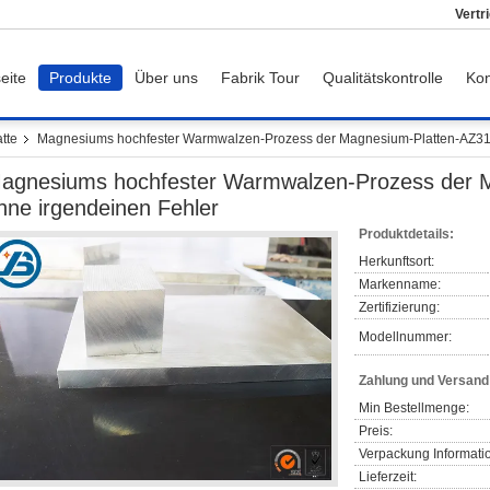
Vertr
eite
Produkte
Über uns
Fabrik Tour
Qualitätskontrolle
Kon
tte
Magnesiums hochfester Warmwalzen-Prozess der Magnesium-Platten-AZ31
agnesiums hochfester Warmwalzen-Prozess der 
hne irgendeinen Fehler
Produktdetails:
Herkunftsort:
Markenname:
Zertifizierung:
Modellnummer:
Zahlung und Versan
Min Bestellmenge:
Preis:
Verpackung Informati
Lieferzeit: