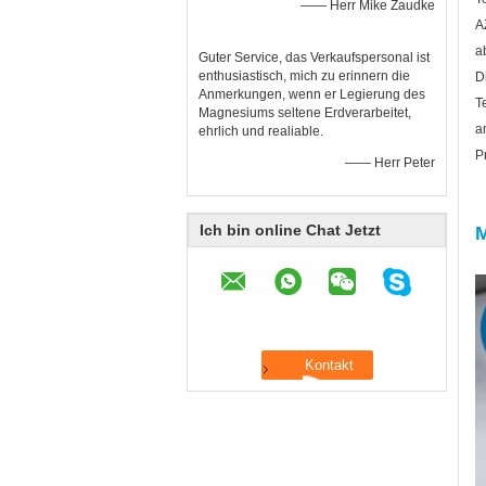
—— Herr Mike Zaudke
A
a
Guter Service, das Verkaufspersonal ist
enthusiastisch, mich zu erinnern die
D
Anmerkungen, wenn er Legierung des
T
Magnesiums seltene Erdverarbeitet,
a
ehrlich und realiable.
P
—— Herr Peter
Ich bin online Chat Jetzt
M