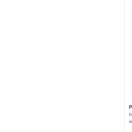
P
E
d