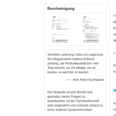
H24
Bescheinigung
•
M
K
S
W
•
Schnelle Lieferung, habe ich Legierung
des Magnesiums seltene Erdeine
zeitlang, die Produktqualität bin- viel
A
Teig benutzt, als ich pflegte, um zu
K
kaufen, es wert bin zu kaufen.
—— Herr Anton Kurniawan
Die Verkäufe ist sehr Berufs und
geduldig, meine Fragen zu
beantworten, ist der Ganzkaufprozeß
A
sehr angenehm und vorwärts schaut zu
G
einer anderen Zusammenarbeit
T