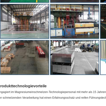
rodukttechnologievorteile
ngagiert im Magnesiumeinschmelzen-Technologiepersonal mit mehr als 15 Jahren 
er schmelzenden Verarbeitung hat einen Erfahrungsschatz und reifen Führungstec