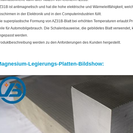
Z31B ist antimagnetisch und hat die hohe elektrische und Wärmeleitfähigkeit, we
bschirmen in der Elektronik und in den Computerindustrien füllt.
ie superplastische Formung von AZ31B-Blatt bei erhöhten Temperaturen erlaubt Prod
eile für Automobilgebrauch. Die Schalenbauweise, die gebildetes Blatt verwende
ngepasst werden.
roduktbeschreibung werden zu den Anforderungen des Kunden hergestellt.
agnesium-Legierungs-Platten-Bildshow: