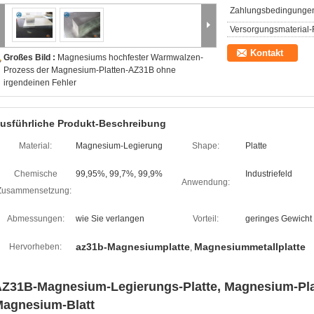
Zahlungsbedingunge
Versorgungsmaterial-F
Kontakt
Großes Bild :
Magnesiums hochfester Warmwalzen-
Prozess der Magnesium-Platten-AZ31B ohne
irgendeinen Fehler
usführliche Produkt-Beschreibung
Material:
Magnesium-Legierung
Shape:
Platte
Chemische
99,95%, 99,7%, 99,9%
Industriefeld
Anwendung:
Zusammensetzung:
Abmessungen:
wie Sie verlangen
Vorteil:
geringes Gewicht
az31b-Magnesiumplatte
Magnesiummetallplatte
Hervorheben:
,
Z31B-Magnesium-Legierungs-Platte, Magnesium-Plat
agnesium-Blatt