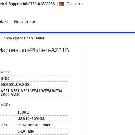
ieb & Support
86-0769-81288286
German
takt
Referenzen
B ohne irgendeinen Fehler
Magnesium-Platten-AZ31B
China
Hilbo
ISO9001,CE,SGS
AZ31 AZ61 AZ91 WE43 WE54 WE94
ZK60 AM80
d AGB:
100KG
USD10~30/KGS
onen:
Im Karton auf Palette
5-10 Tage