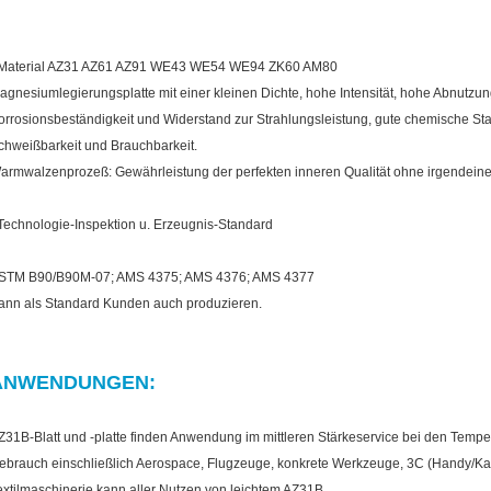
 Material AZ31 AZ61 AZ91 WE43 WE54 WE94 ZK60 AM80
agnesiumlegierungsplatte mit einer kleinen Dichte, hohe Intensität, hohe Abnutzu
orrosionsbeständigkeit und Widerstand zur Strahlungsleistung, gute chemische Stab
chweißbarkeit und Brauchbarkeit.
armwalzenprozeß: Gewährleistung der perfekten inneren Qualität ohne irgendeinen 
 Technologie-Inspektion u. Erzeugnis-Standard
STM B90/B90M-07; AMS 4375; AMS 4376; AMS 4377
ann als Standard Kunden auch produzieren.
ANWENDUNGEN:
Z31B-Blatt und -platte finden Anwendung im mittleren Stärkeservice bei den Tempe
ebrauch einschließlich Aerospace, Flugzeuge, konkrete Werkzeuge, 3C (Handy/K
extilmaschinerie kann aller Nutzen von leichtem AZ31B.