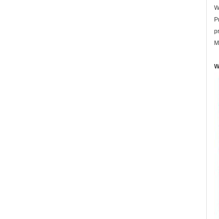
W
P
p
M
W