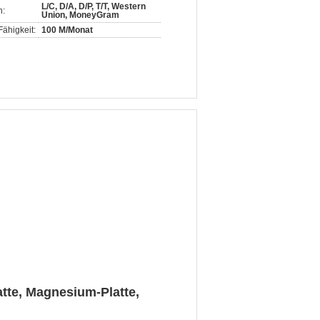
L/C, D/A, D/P, T/T, Western
n:
Union, MoneyGram
ähigkeit:
100 M/Monat
te, Magnesium-Platte,