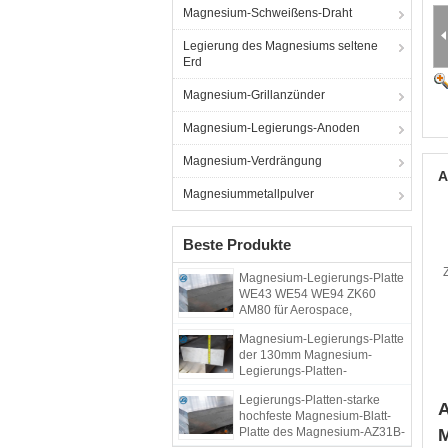
Magnesium-Schweißens-Draht
Legierung des Magnesiums seltene
Erd
Magnesium-Grillanzünder
Magnesium-Legierungs-Anoden
Magnesium-Verdrängung
A
Magnesiummetallpulver
Beste Produkte
Magnesium-Legierungs-Platte
WE43 WE54 WE94 ZK60
AM80 für Aerospace,
Flugzeug, Marine
Magnesium-Legierungs-Platte
der 130mm Magnesium-
Legierungs-Platten-
Korrosionsbeständigkeits-
Legierungs-Platten-starke
AZ31
A
hochfeste Magnesium-Blatt-
Platte des Magnesium-AZ31B-
M