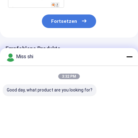
Fortsetzen
Empfohlene Produkte
Miss shi
3:32 PM
Good day, what product are you looking for?
Salzwasserzelle
1000mm-6000mm
HB90-110
Magnesiumlegierungsblech
lange
Magnesiumlegi
Magnesiumlegierungsplatte
Platte für und
für ausgezeichnete
Leistung in
Formbarkeit in der
industriellen
Bestpreis
Bestpreis
Bestprei
Fertigung
Umgebungen