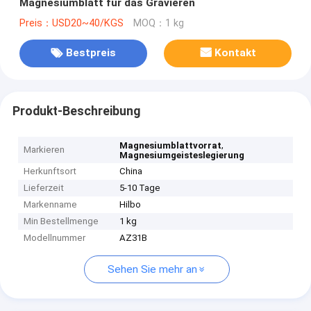
Magnesiumblatt für das Gravieren
Preis：USD20~40/KGS
MOQ：1 kg
Bestpreis
Kontakt
Produkt-Beschreibung
,
Magnesiumblattvorrat
Markieren
Magnesiumgeisteslegierung
Herkunftsort
China
Lieferzeit
5-10 Tage
Markenname
Hilbo
Min Bestellmenge
1 kg
Modellnummer
AZ31B
Sehen Sie mehr an